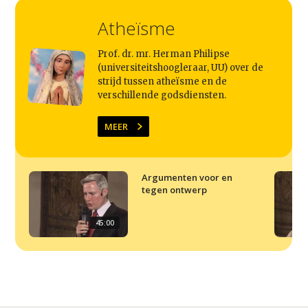
Home
Atheïsme
Agenda
Video
Prof. dr. mr. Herman Philipse
(universiteitshoogleraar, UU) over de
Podcast
strijd tussen atheïsme en de
verschillende godsdiensten.
Artikelen
Contact
MEER
Argumenten voor en
tegen ontwerp
45:00