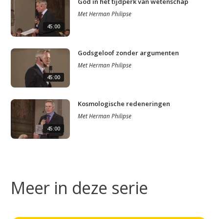
God in het tijdperk van wetenschap
Met
Herman Philipse
45:00
Godsgeloof zonder argumenten
Met
Herman Philipse
45:00
Kosmologische redeneringen
Met
Herman Philipse
45:00
Meer in deze serie
Studium Generale