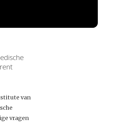
medische
trent
stitute van
ische
rige vragen