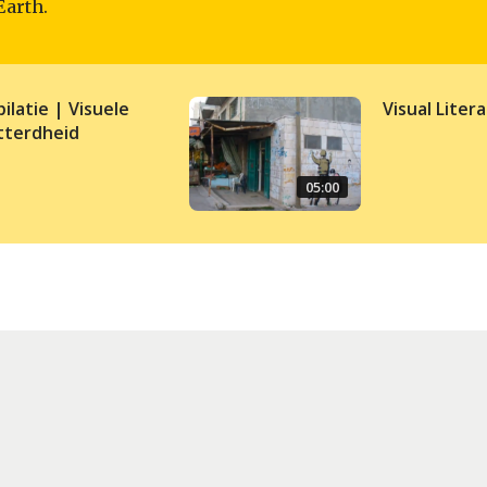
Earth.
ilatie | Visuele
Visual Liter
tterdheid
05:00