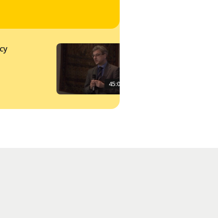
acy
Beeld en werkelijkh
45:00