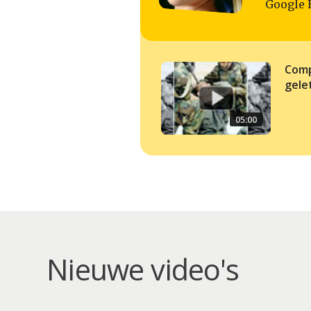
Google 
Comp
gele
05:00
Nieuwe video's