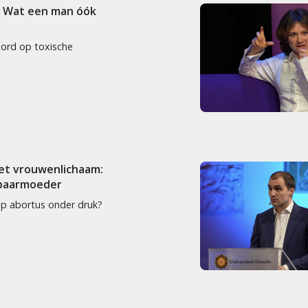
: Wat een man óók
oord op toxische
het vrouwenlichaam:
 baarmoeder
op abortus onder druk?