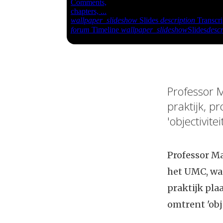
Professor 
praktijk, p
'objectivite
Professor Ma
het UMC, wa
praktijk pla
omtrent 'obje