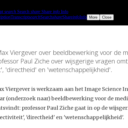
Max Viergever over beeldbewerking voor de 
rofessor Paul Ziche over wijsgerige vragen om
it', 'directheid' en 'wetenschappelijkheid'.
x Viergever is werkzaam aan het Image Science In
ar (onderzoek naar) beeldbewerking voor de med
atsvindt: professor Paul Ziche gaat in op de wijsge
ctiviteit', 'directheid' en 'wetenschappelijkheid'.