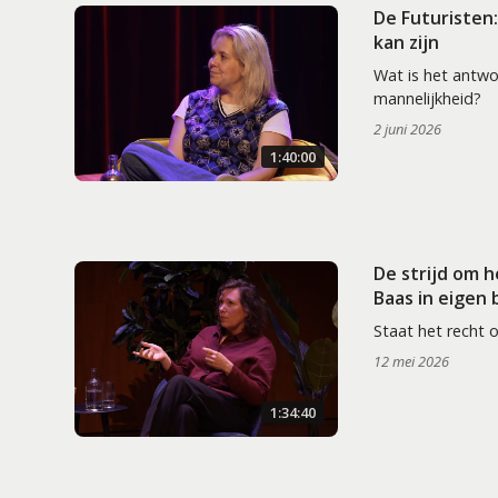
De Futuristen
kan zijn
Wat is het antw
mannelijkheid?
2 juni 2026
1:40:00
De strijd om 
Baas in eigen
Staat het recht 
12 mei 2026
1:34:40