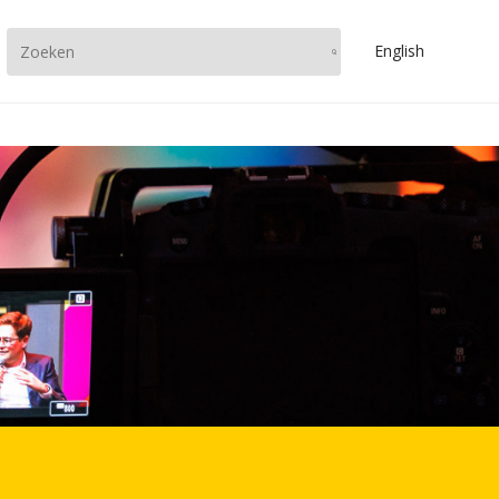
En
glish