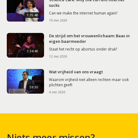
sucks
Can we make the internet human again?
1:35:40
19 mei 2026
De strijd om het vrouwenlichaam: Baas in
eigen baarmoeder
Staat het recht op abortus onder druk?
1:34:40
12 mei 2026
Wat vrijheid van ons vraagt
Waarom vrijheid niet alleen rechten maar ook
plichten geeft
59:30
4 mei 2026
Niets meer missen?