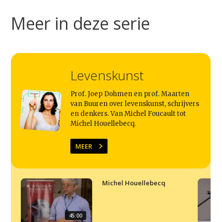
Studium Generale
Meer in deze serie
Home
Agenda
Video
Levenskunst
Podcast
Prof. Joep Dohmen en prof. Maarten
Artikelen
van Buuren over levenskunst, schrijvers
en denkers. Van Michel Foucault tot
Contact
Michel Houellebecq.
MEER
Michel Houellebecq
45:00