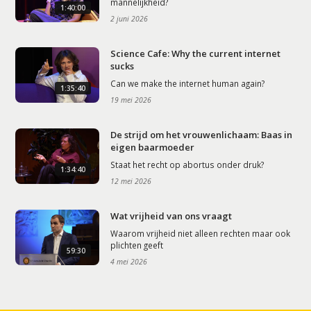
mannelijkheid?
1:40:00
2 juni 2026
Science Cafe: Why the current internet
sucks
Can we make the internet human again?
1:35:40
19 mei 2026
De strijd om het vrouwenlichaam: Baas in
eigen baarmoeder
Staat het recht op abortus onder druk?
1:34:40
12 mei 2026
Wat vrijheid van ons vraagt
Waarom vrijheid niet alleen rechten maar ook
plichten geeft
59:30
4 mei 2026