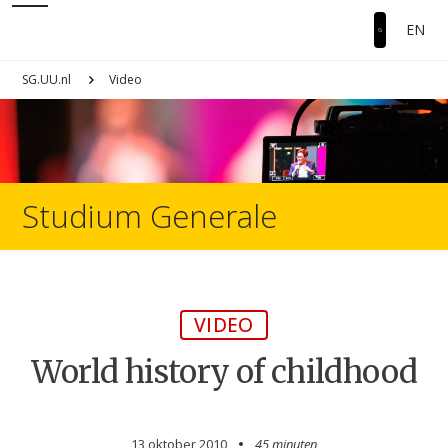
EN
SG.UU.nl
Video
Studium Generale
VIDEO
World history of childhood
13 oktober 2010
45 minuten