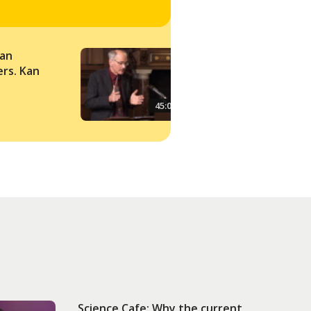
an
Pedagogische ambi
rs. Kan
in de Nederlandse
geschiedenis
45:00
Science Cafe: Why the current