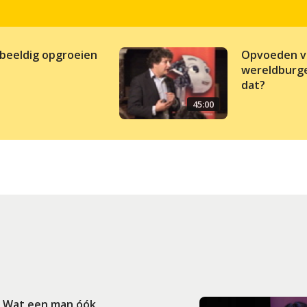
beeldig opgroeien
Opvoeden v
wereldburge
dat?
45:00
: Wat een man óók