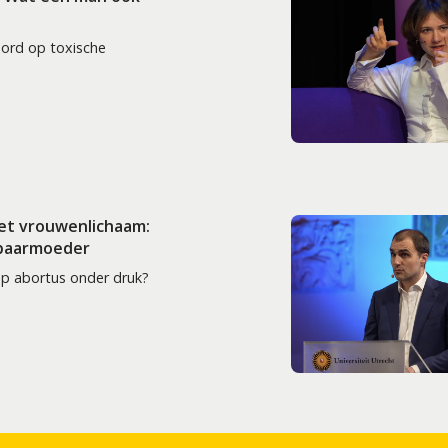
oord op toxische
het vrouwenlichaam:
 baarmoeder
op abortus onder druk?