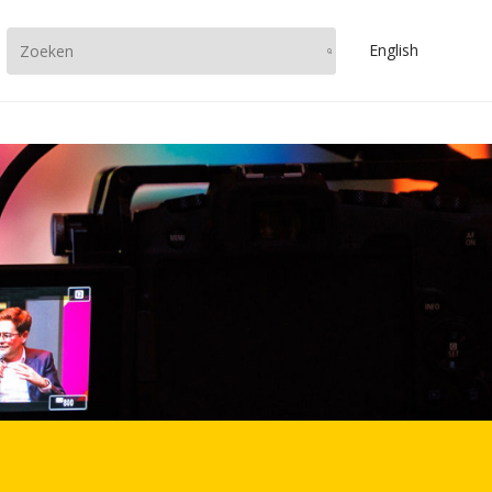
En
glish