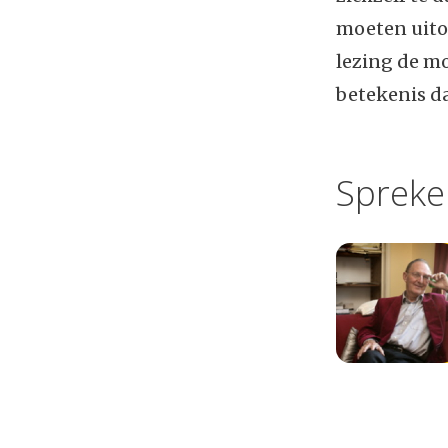
moeten uito
lezing de m
betekenis d
Spreke