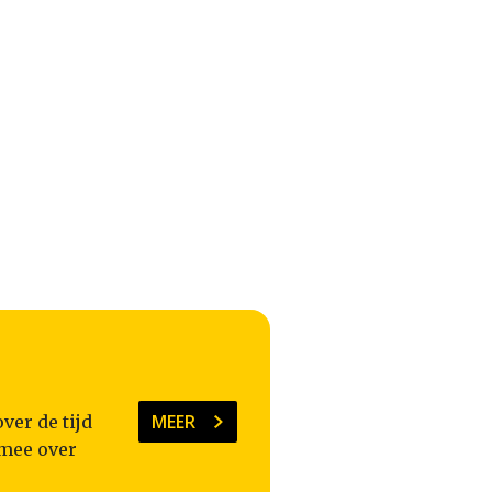
MEER
ver de tijd
 mee over