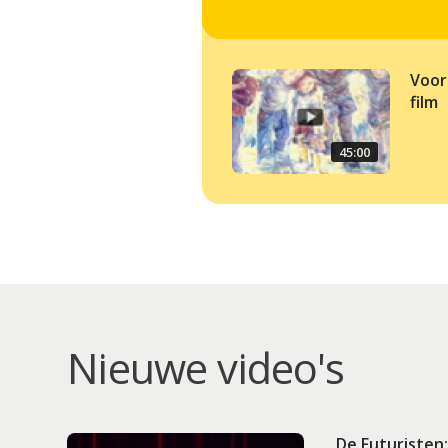
Voor
film
45:00
Nieuwe video's
De Futuristen