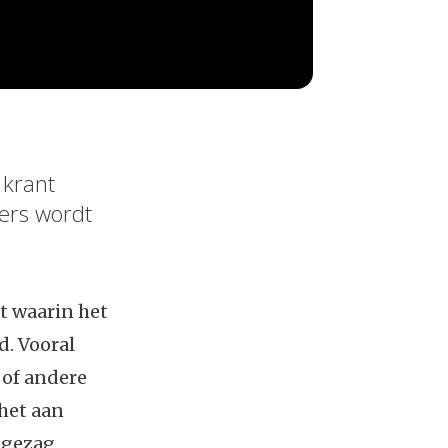
 krant
ers wordt
t waarin het
d. Vooral
 of andere
het aan
n gezag