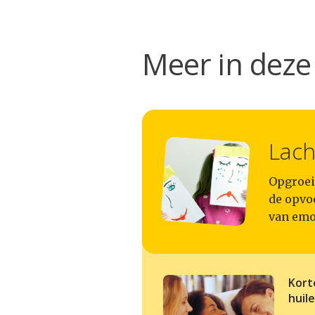
Meer in deze 
Lach
Opgroeie
de opvo
van emo
Kort
huil