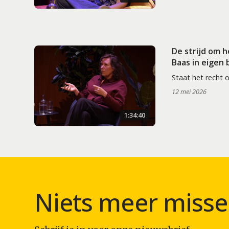
De strijd om 
Baas in eigen
Staat het recht 
12 mei 2026
1:34:40
Niets meer misse