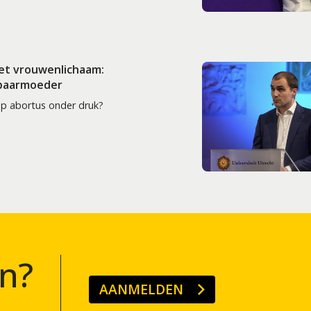
het vrouwenlichaam:
 baarmoeder
op abortus onder druk?
n?
AANMELDEN