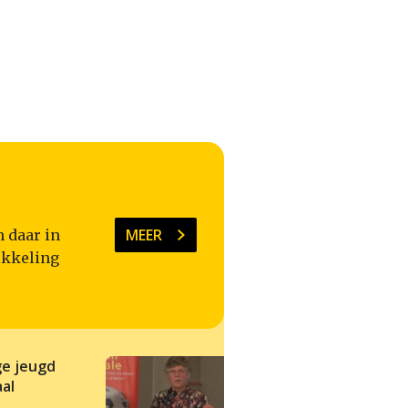
MEER
 daar in
ikkeling
ge jeugd
De emotiecultuur i
al
historisch perspect