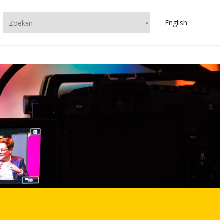
En
glish