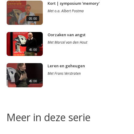
Kort | symposium 'memory'
Met
o.a.
Albert Postma
05:00
Oorzaken van angst
Met
Marcel van den Hout
45:00
Studium Generale
Leren en geheugen
Home
Met
Frans Verstraten
45:00
Agenda
Video
Podcast
Meer in deze serie
Artikelen
Contact