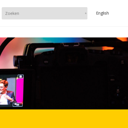
En
glish