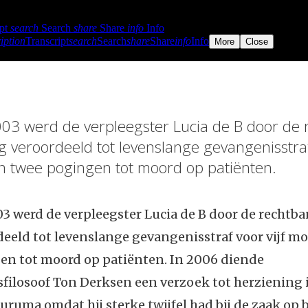
003 werd de verpleegster Lucia de B door de
 veroordeeld tot levenslange gevangenisstraf 
 twee pogingen tot moord op patiënten.
3 werd de verpleegster Lucia de B door de rechtb
eeld tot levenslange gevangenisstraf voor vijf m
en tot moord op patiënten. In 2006 diende
ilosoof Ton Derksen een verzoek tot herziening i
ruma omdat hij sterke twijfel had bij de zaak op ba