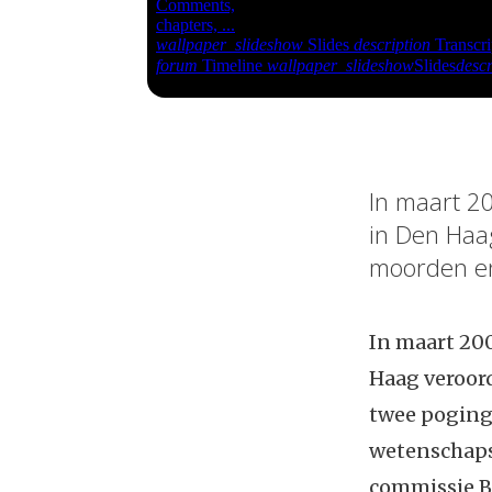
In maart 2
in Den Haag
moorden en
In maart 200
Haag veroord
twee poging
wetenschapsf
commissie Bu