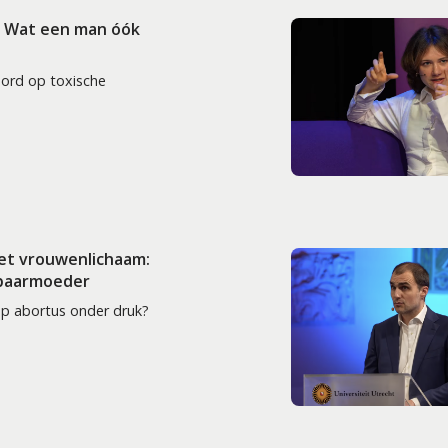
: Wat een man óók
oord op toxische
het vrouwenlichaam:
 baarmoeder
op abortus onder druk?