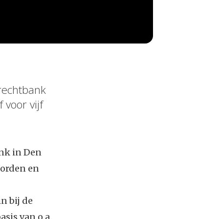
 rechtbank
voor vijf
ank in Den
oorden en
n bij de
sis van o.a.