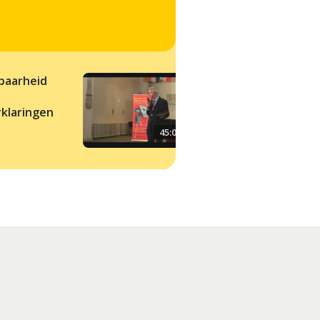
baarheid
Waarschijnlijkheid 
drogredenen
klaringen
45:00