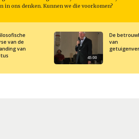
en in ons denken. Kunnen we die voorkomen?
ilosofische
De betrouw
yse van de
van
anding van
getuigenver
stus
45:00