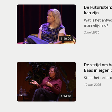
De Futuristen
kan zijn
Wat is het antw
mannelijkheid?
2 juni 2026
1:40:00
De strijd om 
Baas in eigen
Staat het recht 
12 mei 2026
1:34:40