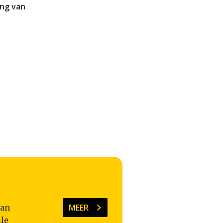
ing van
MEER
man
lle