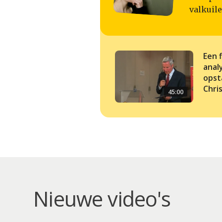
valkuil
Een f
anal
opst
Chri
45:00
Nieuwe video's