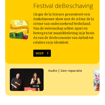
Festival deBeschaving
Home
Agenda
Cirque de la Science presenteert een
fonkelnieuwe show met de crème de la
Video
crème van onderzoekend Nederland.
Van de wetenschap achter sport en
Podcast
bewegen tot muziekbeleving in je brein
én van de deeleconomie van Airbnb tot
Artikelen
relaties en je identiteit.
Contact
MEER
Audio | Gen-reparatie
20:00