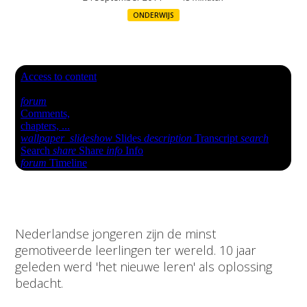
ONDERWIJS
Nederlandse jongeren zijn de minst
gemotiveerde leerlingen ter wereld. 10 jaar
geleden werd 'het nieuwe leren' als oplossing
bedacht.