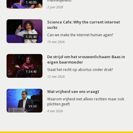
1:40:00
2 juni 2026
Science Cafe: Why the current internet
sucks
Can we make the internet human again?
1:35:40
19 mei 2026
De strijd om het vrouwenlichaam: Baas in
eigen baarmoeder
Staat het recht op abortus onder druk?
1:34:40
12 mei 2026
Wat vrijheid van ons vraagt
Waarom vrijheid niet alleen rechten maar ook
plichten geeft
59:30
4 mei 2026