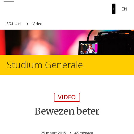
EN
SG.UU.nl
Video
Studium Generale
VIDEO
Bewezen beter
25 maart 2015
45 minuten