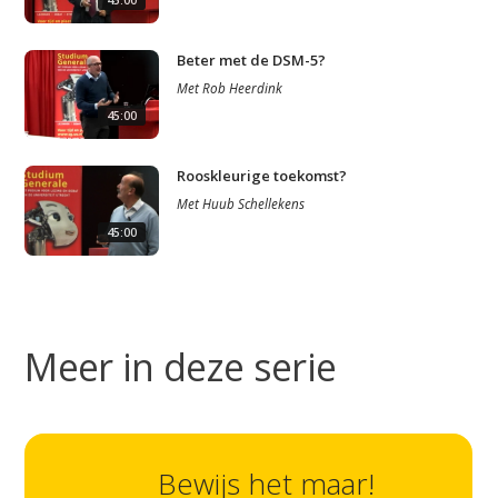
Beter met de DSM-5?
Met
Rob Heerdink
45:00
Rooskleurige toekomst?
Met
Huub Schellekens
45:00
Meer in deze serie
Studium Generale
Bewijs het maar!
Home