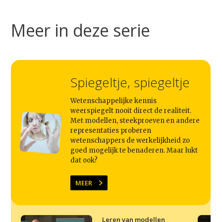
Meer in deze serie
Spiegeltje, spiegeltje
Wetenschappelijke kennis
weerspiegelt nooit direct de realiteit.
Met modellen, steekproeven en andere
Studium Generale
representaties proberen
wetenschappers de werkelijkheid zo
goed mogelijk te benaderen. Maar lukt
Home
dat ook?
Agenda
MEER
Video
Podcast
Leren van modellen