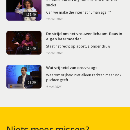
sucks
Can we make the internet human again?
1:35:40
19 mei 2026
De strijd om het vrouwenlichaam: Baas in
eigen baarmoeder
Staat het recht op abortus onder druk?
1:34:40
12 mei 2026
Wat vrijheid van ons vraagt
Waarom vrijheid niet alleen rechten maar ook
plichten geeft
59:30
4 mei 2026
Niets meer missen?