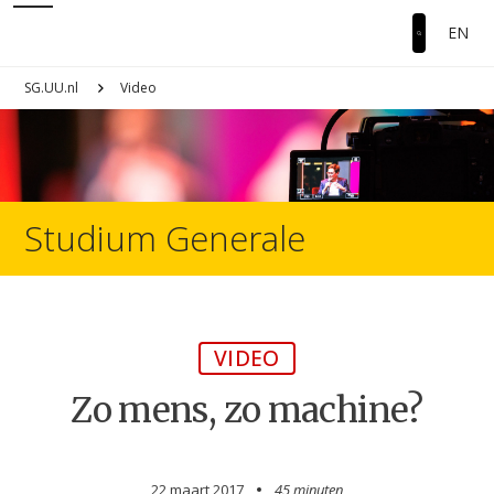
EN
SG.UU.nl
Video
Studium Generale
VIDEO
Zo mens, zo machine?
22 maart 2017
45 minuten