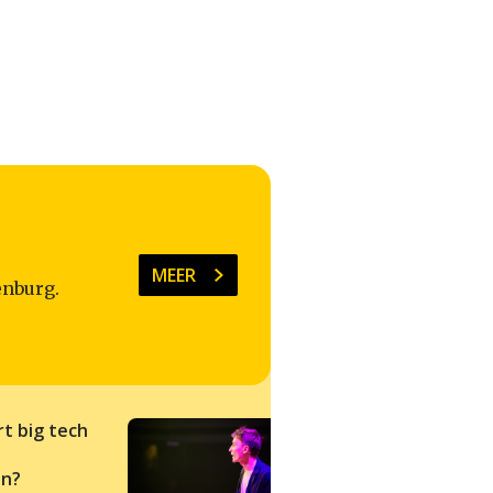
MEER
enburg.
t big tech
How will climate
change reshape
n?
migration?