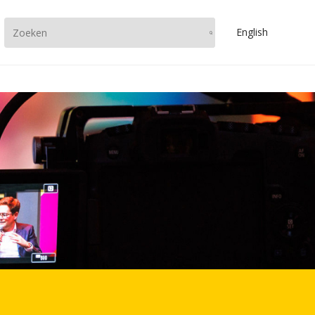
En
glish