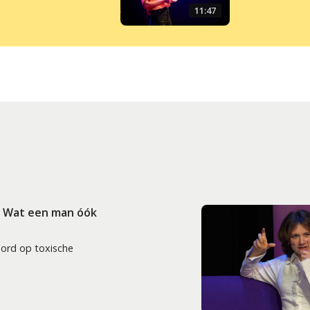
11:47
: Wat een man óók
oord op toxische