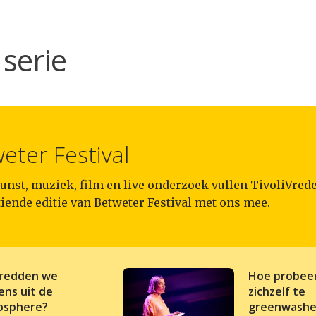
serie
eter Festival
unst, muziek, film en live onderzoek vullen TivoliVred
tiende editie van Betweter Festival met ons mee.
redden we
Hoe probeer
ens uit de
zichzelf te
osphere?
greenwashe