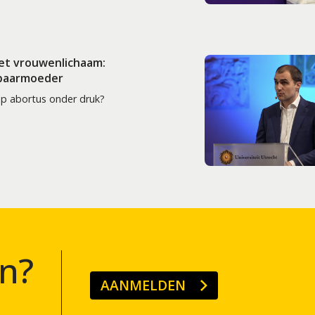
het vrouwenlichaam:
 baarmoeder
op abortus onder druk?
n?
AANMELDEN