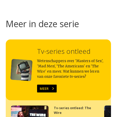
Studium Generale
Home
Meer in deze serie
Agenda
Video
Podcast
Tv-series ontleed
Artikelen
Wetenschappers over 'Masters of Sex',
'Mad Men', 'The Americans' en 'The
Contact
Wire' en meer. Wat kunnen we leren
van onze favoriete tv-series?
MEER
Tv-series ontleed: The
Wire