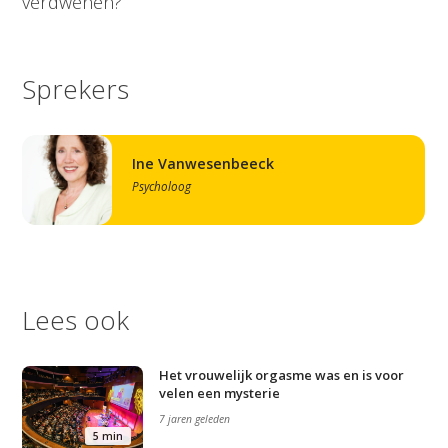
verdwenen?
Sprekers
Ine Vanwesenbeeck
Psycholoog
Lees ook
Het vrouwelijk orgasme was en is voor
velen een mysterie
7 jaren geleden
5 min