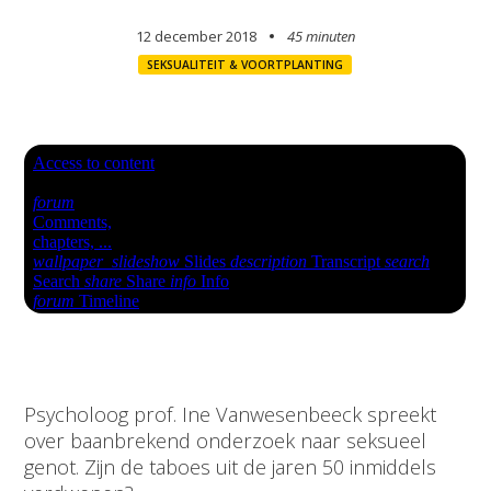
12 december 2018
45 minuten
SEKSUALITEIT & VOORTPLANTING
Psycholoog prof. Ine Vanwesenbeeck spreekt
over baanbrekend onderzoek naar seksueel
genot. Zijn de taboes uit de jaren 50 inmiddels