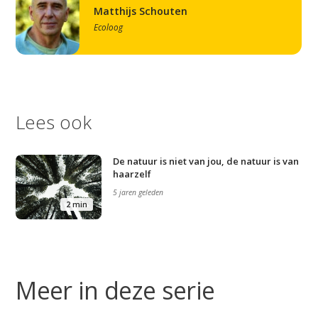
Matthijs Schouten
Ecoloog
Lees ook
De natuur is niet van jou, de natuur is van
haarzelf
5 jaren geleden
2 min
Meer in deze serie
Studium Generale