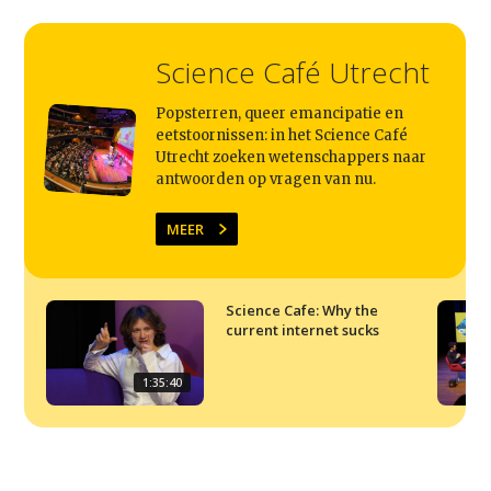
Home
Agenda
Science Café Utrecht
Video
Popsterren, queer emancipatie en
Podcast
eetstoornissen: in het Science Café
Utrecht zoeken wetenschappers naar
Artikelen
antwoorden op vragen van nu.
Contact
MEER
Science Cafe: Why the
current internet sucks
1:35:40