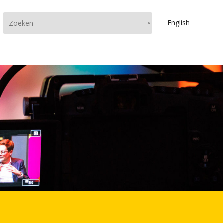
En
glish