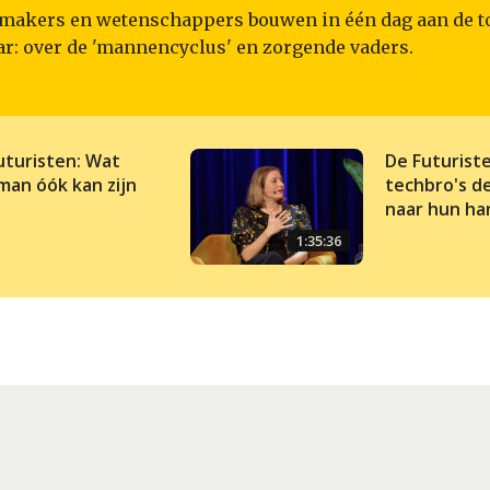
makers en wetenschappers bouwen in één dag aan de t
ar: over de 'mannencyclus' en zorgende vaders.
uturisten: Wat
De Futurist
man óók kan zijn
techbro's d
naar hun ha
1:35:36