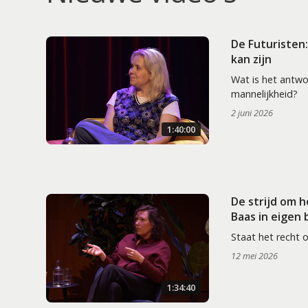
De Futuristen
kan zijn
Wat is het antw
mannelijkheid?
2 juni 2026
1:40:00
De strijd om 
Baas in eigen
Staat het recht 
12 mei 2026
1:34:40