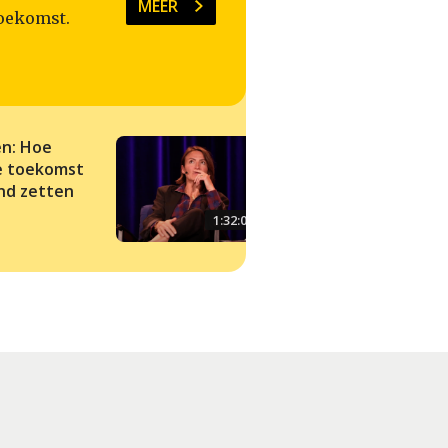
MEER
oekomst.
en: Hoe
De Futuristen: Hoe 
e toekomst
Tech zich in oorlog
nd zetten
mengt
1:32:00