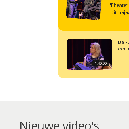
Theater
Dit naja
De F
een 
1:40:00
Nieuwe video's