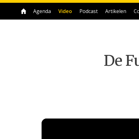
Agenda
Video
Podcast
Artikelen
Co
De Fu