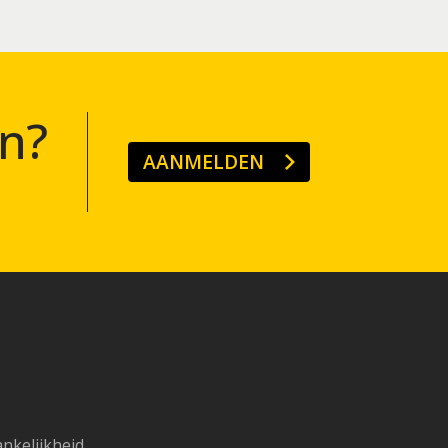
n?
AANMELDEN
ankelijkheid