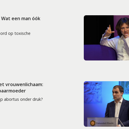
: Wat een man óók
oord op toxische
het vrouwenlichaam:
 baarmoeder
op abortus onder druk?