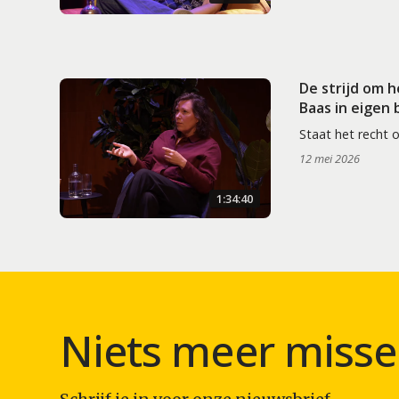
De strijd om 
Baas in eigen
Staat het recht 
12 mei 2026
1:34:40
Niets meer misse