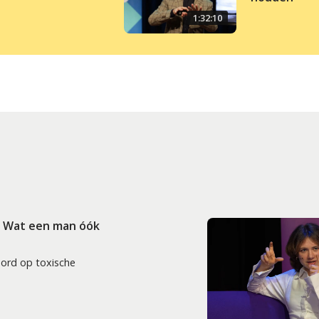
1:32:10
: Wat een man óók
oord op toxische