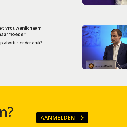
het vrouwenlichaam:
 baarmoeder
op abortus onder druk?
n?
AANMELDEN