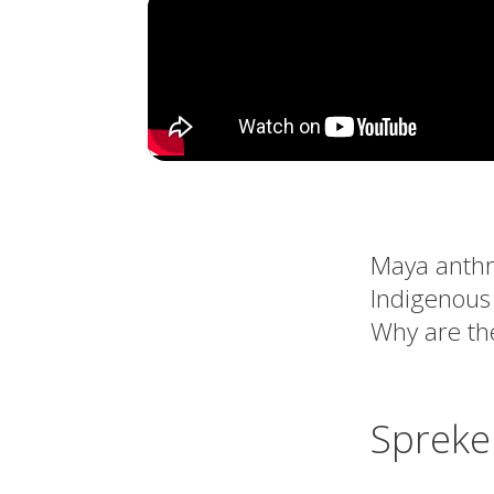
Maya anthro
Indigenous
Why are th
Spreke