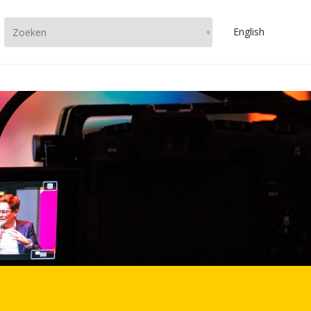
En
glish