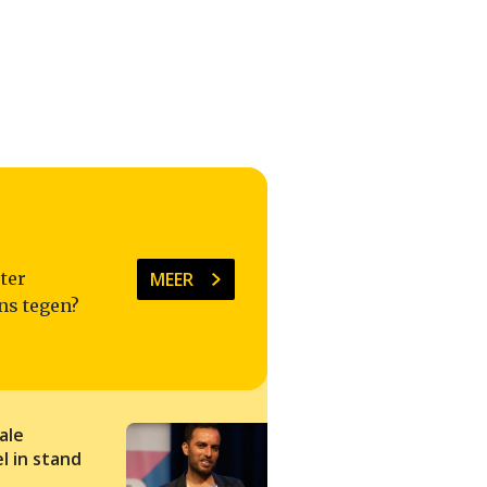
MEER
ter
ns tegen?
ale
De wetenschap
l in stand
wantrouwen? Over
complotdenkers en