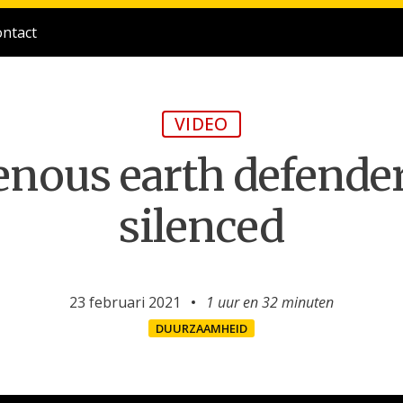
ntact
VIDEO
nous earth defender
silenced
23 februari 2021
1 uur en
32 minuten
DUURZAAMHEID