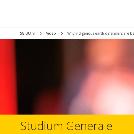
SG.UU.nl
Video
Why Indigenous earth defenders are be
Studium Generale