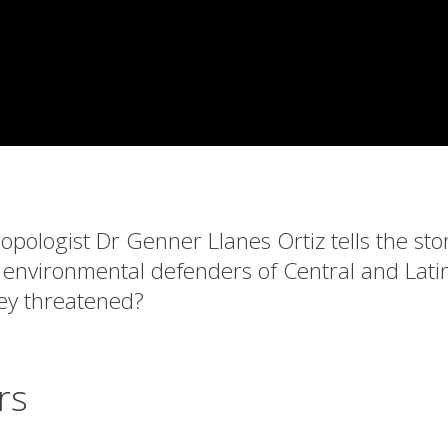
pologist Dr Genner Llanes Ortiz tells the stor
 environmental defenders of Central and Lati
ey threatened?
rs