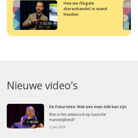
Hoe we illegale
Artikelen
dierenhandel in stand
houden
Contact
1:32:10
Nieuwe video's
De Futuristen: Wat een man óók kan zijn
Wat is het antwoord op toxische
mannelijkheid?
1:40:00
2 juni 2026