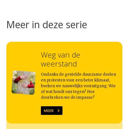
Meer in deze serie
Weg van de
weerstand
Ondanks de gestelde duurzame doelen
Studium Generale
en protesten voor een beter klimaat,
boeken we nauwelijks vooruitgang. Wie
of wat houdt ons tegen? Hoe
Home
doorbreken we de impasse?
Agenda
MEER
Video
Podcast