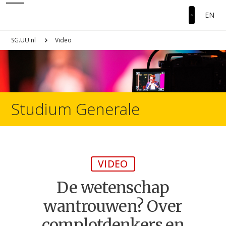
EN
SG.UU.nl
Video
Studium Generale
VIDEO
De wetenschap
wantrouwen? Over
complotdenkers en