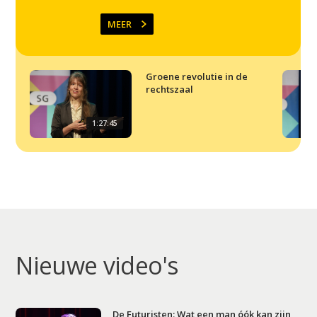
Video
Podcast
MEER
Artikelen
Contact
Groene revolutie in de
rechtszaal
1:27:45
Nieuwe video's
De Futuristen: Wat een man óók kan zijn