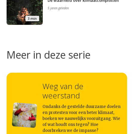
De waarheid over klimaatcomplotten
5 jaren geleden
3 min
Meer in deze serie
Weg van de
weerstand
Studium Generale
Ondanks de gestelde duurzame doelen
Home
en protesten voor een beter klimaat,
boeken we nauwelijks vooruitgang. Wie
Agenda
of wat houdt ons tegen? Hoe
doorbreken we de impasse?