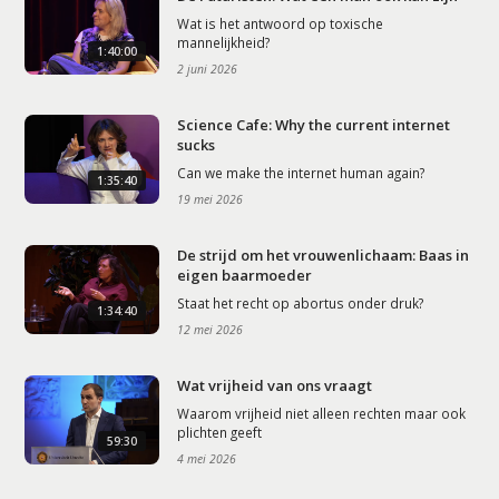
Wat is het antwoord op toxische
mannelijkheid?
1:40:00
2 juni 2026
Science Cafe: Why the current internet
sucks
Can we make the internet human again?
1:35:40
19 mei 2026
De strijd om het vrouwenlichaam: Baas in
eigen baarmoeder
Staat het recht op abortus onder druk?
1:34:40
12 mei 2026
Wat vrijheid van ons vraagt
Waarom vrijheid niet alleen rechten maar ook
plichten geeft
59:30
4 mei 2026