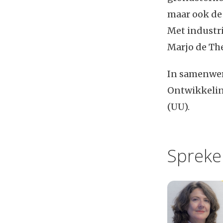
maar ook de 
Met industri
Marjo de The
In samenwer
Ontwikkelin
(UU).
Spreke