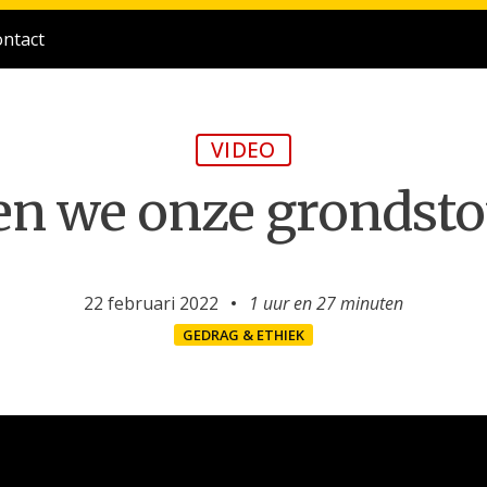
ntact
VIDEO
len we onze grondst
22 februari 2022
1 uur en
27 minuten
GEDRAG & ETHIEK