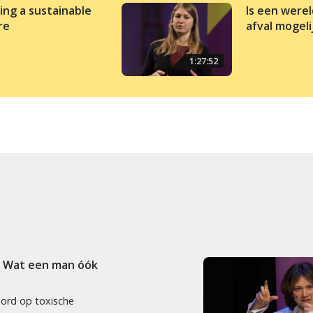
ding a sustainable
Is een were
re
afval mogeli
1:27:52
: Wat een man óók
oord op toxische