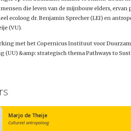
mensen die leven van de mijnbouw elders, ervan p
eel ecoloog dr. Benjamin Sprecher (LEI) en antrop
ije (VU).
king met het Copernicus Instituut voor Duurza
g (UU) &amp: strategisch thema Pathways to Susta
rs
Marjo de Theije
Cultureel antropoloog