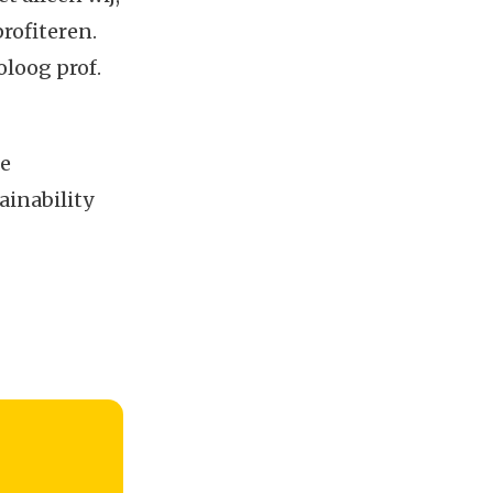
rofiteren.
oloog prof.
me
inability