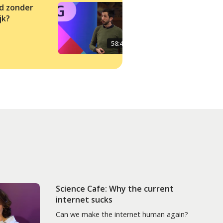
ld zonder
Wat de archeologie
jk?
ons leert over
duurzaamheid
58:47
Science Cafe: Why the current
internet sucks
Can we make the internet human again?