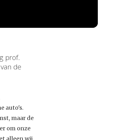
g prof.
 van de
n
e auto's.
mst, maar de
ier om onze
 alleen wij,