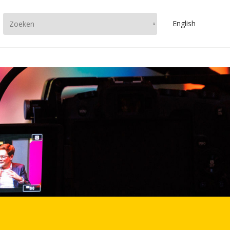
En
glish