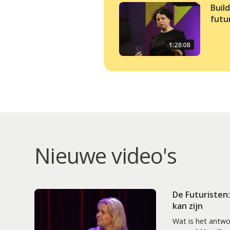
Buil
futu
1:28:08
Nieuwe video's
De Futuristen
kan zijn
Wat is het antw