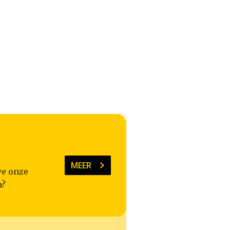
MEER
we onze
n?