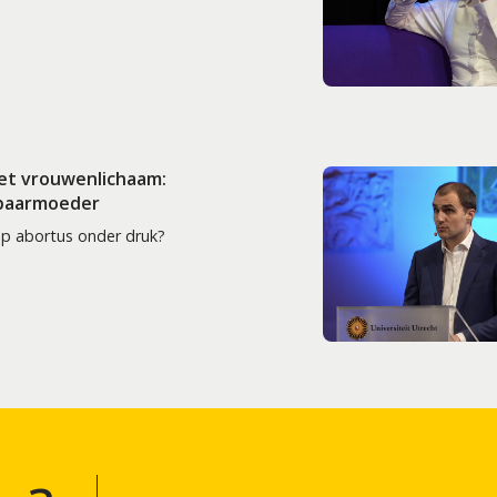
het vrouwenlichaam:
 baarmoeder
op abortus onder druk?