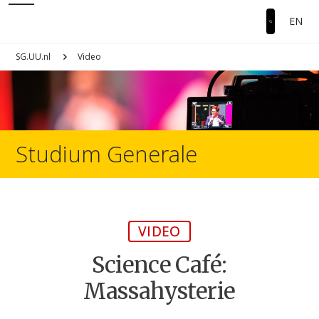
EN
SG.UU.nl
Video
Studium Generale
VIDEO
Science Café:
Massahysterie