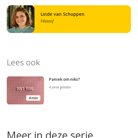
Linde van Schuppen
Filosoof
Lees ook
Studium Generale
Home
Paniek om niks?
Agenda
4 jaren geleden
4 min
Video
Podcast
Artikelen
Meer in deze serie
Contact