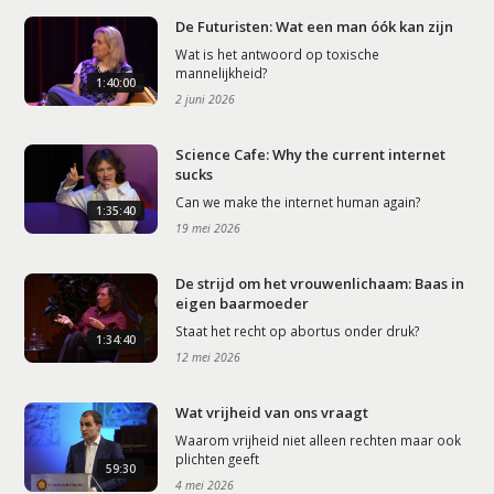
De Futuristen: Wat een man óók kan zijn
Wat is het antwoord op toxische
mannelijkheid?
1:40:00
2 juni 2026
Science Cafe: Why the current internet
sucks
Can we make the internet human again?
1:35:40
19 mei 2026
De strijd om het vrouwenlichaam: Baas in
eigen baarmoeder
Staat het recht op abortus onder druk?
1:34:40
12 mei 2026
Wat vrijheid van ons vraagt
Waarom vrijheid niet alleen rechten maar ook
plichten geeft
59:30
4 mei 2026