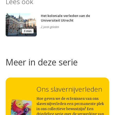
Lees ook
Het koloniale verleden van de
Universiteit Utrecht
2 jaren geleden
Studium Generale
3 min
Home
Agenda
Meer in deze serie
Video
Podcast
Artikelen
Ons slavernijverleden
Contact
Hoe geven we de erfenissen van ons
slavernijverleden een permanente plek
in ons collectieve bewustzijn? Een
driedelige serie over de verwerking van