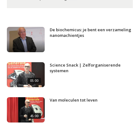
Studium Generale
De biochemicus: je bent een verzameling
nanomachientjes
Home
Agenda
Video
Science Snack | Zelforganiserende
systemen
Podcast
05:00
Artikelen
Contact
Van moleculen tot leven
45:00