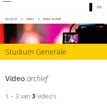
EN
SG.UU.nl
Video
Video archief
Studium Generale
Video
archief
1 – 3 van
3
video's