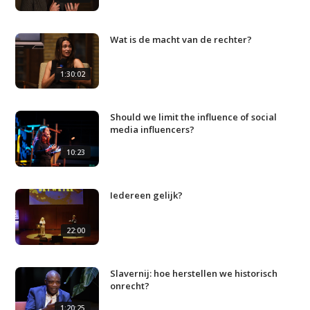
Wat is de macht van de rechter?
1:30:02
Should we limit the influence of social
media influencers?
Studium Generale
10:23
Home
Iedereen gelijk?
Agenda
22:00
Video
Podcast
Slavernij: hoe herstellen we historisch
Artikelen
onrecht?
1:20:25