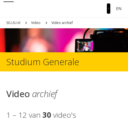
EN
SG.UU.nl
Video
Video archief
Studium Generale
Video
archief
1 – 12 van
30
video's