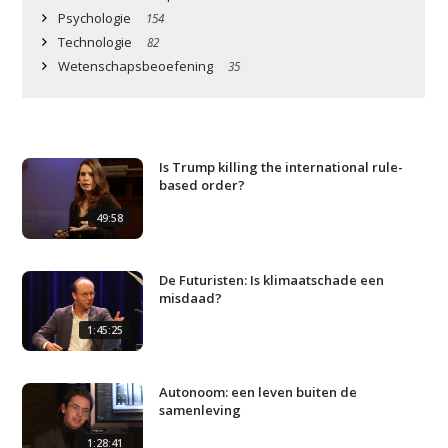
Psychologie
154
Technologie
82
Wetenschapsbeoefening
35
Is Trump killing the international rule-
based order?
49:58
De Futuristen: Is klimaatschade een
misdaad?
1:45:25
Autonoom: een leven buiten de
samenleving
1:28:41