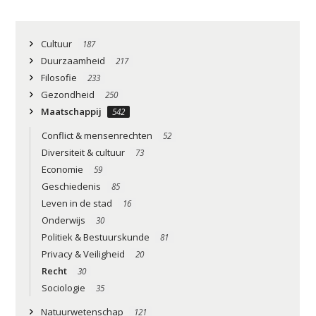
Cultuur
187
Duurzaamheid
217
Filosofie
233
Gezondheid
250
Maatschappij
542
Conflict & mensenrechten
52
Diversiteit & cultuur
73
Economie
59
Geschiedenis
85
Leven in de stad
16
Onderwijs
30
Politiek & Bestuurskunde
81
Privacy & Veiligheid
20
Recht
30
Sociologie
35
Natuurwetenschap
121