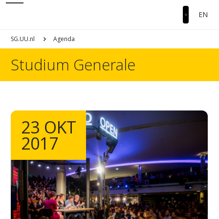
EN
SG.UU.nl
Agenda
Studium Generale
23 OKT
2017