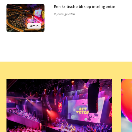
Een kritische blik op intelligentie
Home
8 jaren geleden
Agenda
4 min
Video
Podcast
Artikelen
Contact