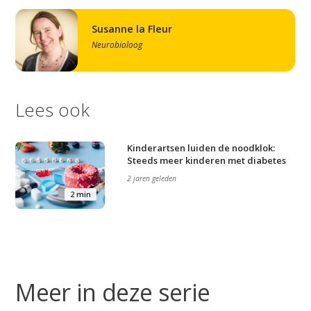
Video
Podcast
Susanne la Fleur
Neurobioloog
Artikelen
Contact
Lees ook
Kinderartsen luiden de noodklok:
Steeds meer kinderen met diabetes
2 jaren geleden
2 min
Meer in deze serie