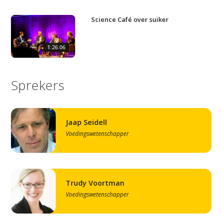
Science Café over suiker
1:26:06
Sprekers
Jaap Seidell
Voedingswetenschapper
Studium Generale
Trudy Voortman
Home
Voedingswetenschapper
Agenda