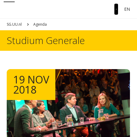
EN
SG.UU.nl
Agenda
Studium Generale
19 NOV
2018