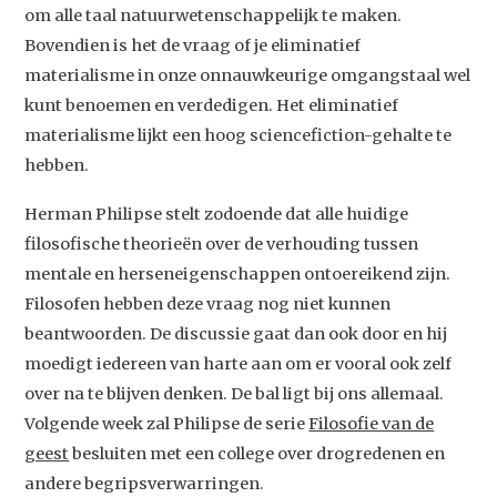
om alle taal natuurwetenschappelijk te maken.
Bovendien is het de vraag of je eliminatief
materialisme in onze onnauwkeurige omgangstaal wel
Studium Generale
kunt benoemen en verdedigen. Het eliminatief
materialisme lijkt een hoog sciencefiction-gehalte te
Home
hebben.
Agenda
Herman Philipse stelt zodoende dat alle huidige
Video
filosofische theorieën over de verhouding tussen
Podcast
mentale en herseneigenschappen ontoereikend zijn.
Filosofen hebben deze vraag nog niet kunnen
Artikelen
beantwoorden. De discussie gaat dan ook door en hij
Contact
moedigt iedereen van harte aan om er vooral ook zelf
over na te blijven denken. De bal ligt bij ons allemaal.
Volgende week zal Philipse de serie
Filosofie van de
geest
besluiten met een college over drogredenen en
andere begripsverwarringen.