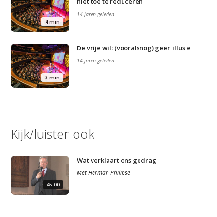
niet toe te reduceren
14 jaren geleden
4 min
De vrije wil: (vooralsnog) geen illusie
14 jaren geleden
3 min
Kijk/luister ook
Wat verklaart ons gedrag
Met
Herman Philipse
45:00