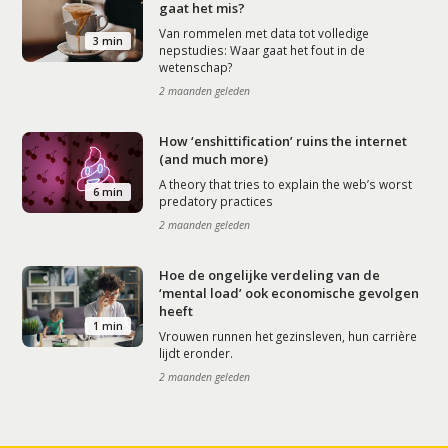
gaat het mis?
Van rommelen met data tot volledige
3 min
nepstudies: Waar gaat het fout in de
wetenschap?
2 maanden geleden
How ‘enshittification’ ruins the internet
(and much more)
A theory that tries to explain the web’s worst
6 min
predatory practices
2 maanden geleden
Hoe de ongelijke verdeling van de
‘mental load’ ook economische gevolgen
heeft
1 min
Vrouwen runnen het gezinsleven, hun carrière
lijdt eronder.
2 maanden geleden