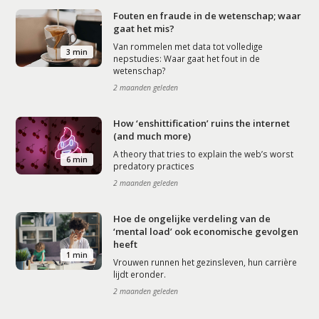
Fouten en fraude in de wetenschap; waar
gaat het mis?
Van rommelen met data tot volledige
3 min
nepstudies: Waar gaat het fout in de
wetenschap?
2 maanden geleden
How ‘enshittification’ ruins the internet
(and much more)
A theory that tries to explain the web’s worst
6 min
predatory practices
2 maanden geleden
Hoe de ongelijke verdeling van de
‘mental load’ ook economische gevolgen
heeft
1 min
Vrouwen runnen het gezinsleven, hun carrière
lijdt eronder.
2 maanden geleden