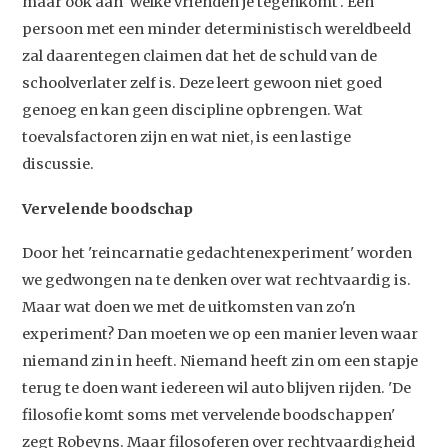
maar ook aan 'welke vrienden je tegenkomt'. Een
persoon met een minder deterministisch wereldbeeld
zal daarentegen claimen dat het de schuld van de
schoolverlater zelf is. Deze leert gewoon niet goed
Studium Generale
genoeg en kan geen discipline opbrengen. Wat
toevalsfactoren zijn en wat niet, is een lastige
Home
discussie.
Agenda
Vervelende boodschap
Video
Door het 'reincarnatie gedachtenexperiment' worden
Podcast
we gedwongen na te denken over wat rechtvaardig is.
Artikelen
Maar wat doen we met de uitkomsten van zo'n
Contact
experiment? Dan moeten we op een manier leven waar
niemand zin in heeft. Niemand heeft zin om een stapje
terug te doen want iedereen wil auto blijven rijden. 'De
filosofie komt soms met vervelende boodschappen'
zegt Robeyns. Maar filosoferen over rechtvaardigheid