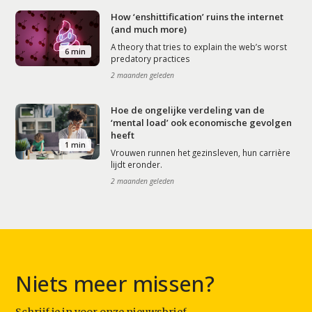
How ‘enshittification’ ruins the internet
(and much more)
A theory that tries to explain the web’s worst
6 min
predatory practices
2 maanden geleden
Hoe de ongelijke verdeling van de
‘mental load’ ook economische gevolgen
heeft
1 min
Vrouwen runnen het gezinsleven, hun carrière
lijdt eronder.
2 maanden geleden
Niets meer missen?