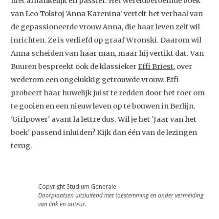
niet afhankelijk en passief. Het wereldberoemde boek
van Leo Tolstoj 'Anna Karenina' vertelt het verhaal van
de gepassioneerde vrouw Anna, die haar leven zelf wil
inrichten. Ze is verliefd op graaf Wronski. Daarom wil
Anna scheiden van haar man, maar hij vertikt dat. Van
Buuren bespreekt ook de klassieker
Effi Briest
, over
wederom een ongelukkig getrouwde vrouw. Effi
probeert haar huwelijk juist te redden door het roer om
te gooien en een nieuw leven op te bouwen in Berlijn.
Studium Generale
'Girlpower' avant la lettre dus. Wil je het 'Jaar van het
boek' passend inluiden? Kijk dan één van de lezingen
Home
terug.
Agenda
Video
Copyright Studium Generale
Doorplaatsen uitsluitend met toestemming en onder vermelding
Podcast
van link en auteur.