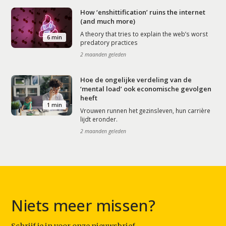
How ‘enshittification’ ruins the internet
(and much more)
A theory that tries to explain the web’s worst
6 min
predatory practices
2 maanden geleden
Hoe de ongelijke verdeling van de
‘mental load’ ook economische gevolgen
heeft
1 min
Vrouwen runnen het gezinsleven, hun carrière
lijdt eronder.
2 maanden geleden
Niets meer missen?