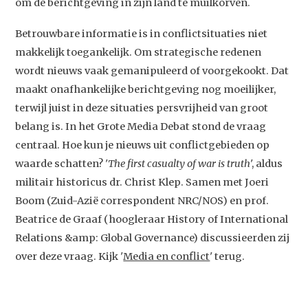
om de berichtgeving in zijn land te muilkorven.
Betrouwbare informatie is in conflictsituaties niet
makkelijk toegankelijk. Om strategische redenen
wordt nieuws vaak gemanipuleerd of voorgekookt. Dat
maakt onafhankelijke berichtgeving nog moeilijker,
terwijl juist in deze situaties persvrijheid van groot
belang is. In het Grote Media Debat stond de vraag
centraal. Hoe kun je nieuws uit conflictgebieden op
waarde schatten? '
The first casualty of war is truth
', aldus
militair historicus dr. Christ Klep. Samen met Joeri
Studium Generale
Boom (Zuid-Azië correspondent NRC/NOS) en prof.
Beatrice de Graaf (hoogleraar History of International
Home
Relations &amp: Global Governance) discussieerden zij
Agenda
over deze vraag. Kijk '
Media en conflict
' terug.
Video