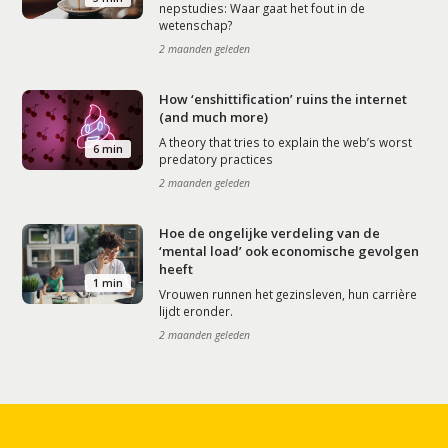
nepstudies: Waar gaat het fout in de
wetenschap?
2 maanden geleden
How ‘enshittification’ ruins the internet
(and much more)
A theory that tries to explain the web’s worst
6 min
predatory practices
2 maanden geleden
Hoe de ongelijke verdeling van de
‘mental load’ ook economische gevolgen
heeft
1 min
Vrouwen runnen het gezinsleven, hun carrière
lijdt eronder.
2 maanden geleden