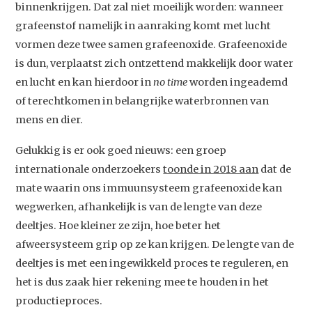
Home
binnenkrijgen. Dat zal niet moeilijk worden: wanneer
Agenda
grafeenstof namelijk in aanraking komt met lucht
vormen deze twee samen grafeenoxide. Grafeenoxide
Video
is dun, verplaatst zich ontzettend makkelijk door water
Podcast
en lucht en kan hierdoor in
no time
worden ingeademd
Artikelen
of terechtkomen in belangrijke waterbronnen van
mens en dier.
Contact
Gelukkig is er ook goed nieuws: een groep
internationale onderzoekers
toonde in 2018 aan
dat de
mate waarin ons immuunsysteem grafeenoxide kan
wegwerken, afhankelijk is van de lengte van deze
deeltjes. Hoe kleiner ze zijn, hoe beter het
afweersysteem grip op ze kan krijgen. De lengte van de
deeltjes is met een ingewikkeld proces te reguleren, en
het is dus zaak hier rekening mee te houden in het
productieproces.