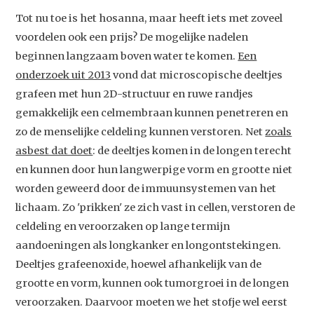
Tot nu toe is het hosanna, maar heeft iets met zoveel
voordelen ook een prijs? De mogelijke nadelen
beginnen langzaam boven water te komen.
Een
onderzoek uit 2013
vond dat microscopische deeltjes
grafeen met hun 2D-structuur en ruwe randjes
gemakkelijk een celmembraan kunnen penetreren en
zo de menselijke celdeling kunnen verstoren. Net
zoals
asbest dat doet
: de deeltjes komen in de longen terecht
en kunnen door hun langwerpige vorm en grootte niet
worden geweerd door de immuunsystemen van het
lichaam. Zo 'prikken' ze zich vast in cellen, verstoren de
celdeling en veroorzaken op lange termijn
aandoeningen als longkanker en longontstekingen.
Deeltjes grafeenoxide, hoewel afhankelijk van de
Studium Generale
grootte en vorm, kunnen ook tumorgroei in de longen
veroorzaken. Daarvoor moeten we het stofje wel eerst