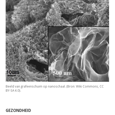
Beeld van grafeenschuim op nanoschaal. (Bron: Wiki Commons, CC
BY-SA 4.0).
GEZONDHEID