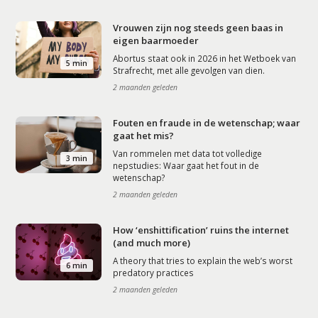
Vrouwen zijn nog steeds geen baas in
eigen baarmoeder
Abortus staat ook in 2026 in het Wetboek van
5 min
Strafrecht, met alle gevolgen van dien.
2 maanden geleden
Fouten en fraude in de wetenschap; waar
gaat het mis?
Van rommelen met data tot volledige
3 min
nepstudies: Waar gaat het fout in de
wetenschap?
2 maanden geleden
How ‘enshittification’ ruins the internet
(and much more)
A theory that tries to explain the web’s worst
6 min
predatory practices
2 maanden geleden