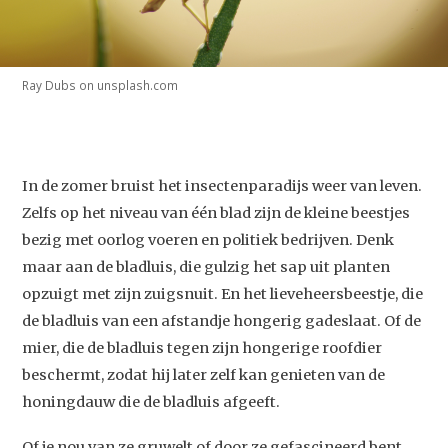
Ray Dubs on unsplash.com
In de zomer bruist het insectenparadijs weer van leven.
Zelfs op het niveau van één blad zijn de kleine beestjes
bezig met oorlog voeren en politiek bedrijven. Denk
maar aan de bladluis, die gulzig het sap uit planten
opzuigt met zijn zuigsnuit. En het lieveheersbeestje, die
de bladluis van een afstandje hongerig gadeslaat. Of de
mier, die de bladluis tegen zijn hongerige roofdier
beschermt, zodat hij later zelf kan genieten van de
honingdauw die de bladluis afgeeft.
Of je nou van ze gruwelt of door ze gefascineerd bent,