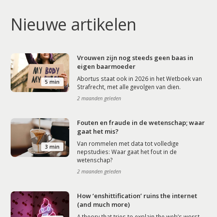
Nieuwe artikelen
Vrouwen zijn nog steeds geen baas in
eigen baarmoeder
Abortus staat ook in 2026 in het Wetboek van
5 min
Strafrecht, met alle gevolgen van dien.
2 maanden geleden
Fouten en fraude in de wetenschap; waar
gaat het mis?
Van rommelen met data tot volledige
3 min
nepstudies: Waar gaat het fout in de
wetenschap?
2 maanden geleden
How ‘enshittification’ ruins the internet
(and much more)
A theory that tries to explain the web’s worst