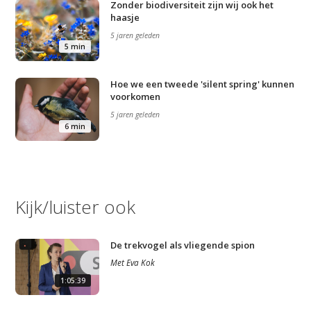
Zonder biodiversiteit zijn wij ook het
haasje
5 jaren geleden
5 min
Hoe we een tweede 'silent spring' kunnen
voorkomen
5 jaren geleden
6 min
Kijk/luister ook
De trekvogel als vliegende spion
Met
Eva Kok
1:05:39