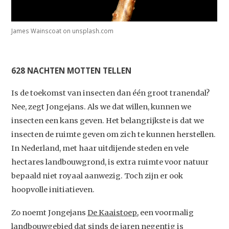
Home
James Wainscoat on unsplash.com
Agenda
Video
628 NACHTEN MOTTEN TELLEN
Podcast
Artikelen
Is de toekomst van insecten dan één groot tranendal?
Nee, zegt Jongejans. Als we dat willen, kunnen we
Contact
insecten een kans geven. Het belangrijkste is dat we
insecten de ruimte geven om zich te kunnen herstellen.
In Nederland, met haar uitdijende steden en vele
hectares landbouwgrond, is extra ruimte voor natuur
bepaald niet royaal aanwezig. Toch zijn er ook
hoopvolle initiatieven.
Zo noemt Jongejans
De Kaaistoep
, een voormalig
landbouwgebied dat sinds de jaren negentig is