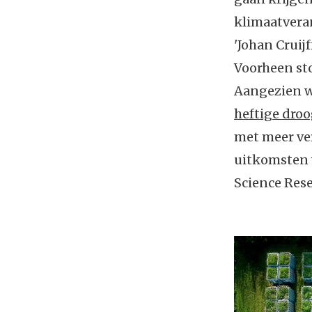
klimaatveran
'Johan Cruij
Voorheen sto
Aangezien w
heftige droo
met meer ver
uitkomsten 
Science Rese