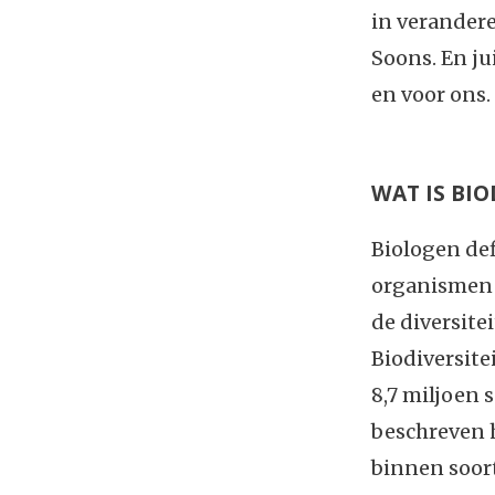
in verander
Soons. En ju
en voor ons.
WAT IS BIO
Biologen defi
organismen i
de diversite
Biodiversitei
8,7 miljoen 
beschreven h
binnen soort