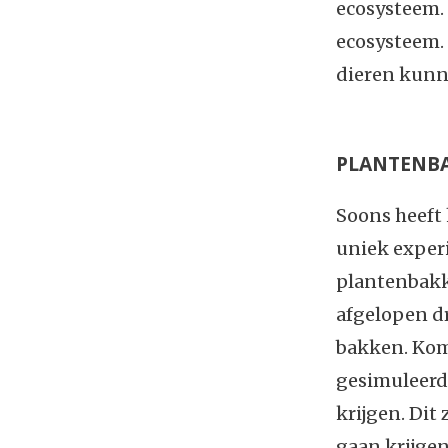
ecosysteem. 
ecosysteem.
dieren kunne
PLANTENB
Soons heeft 
uniek expe
plantenbakke
afgelopen d
bakken. Kom
gesimuleerd
krijgen. Dit 
gaan krijge