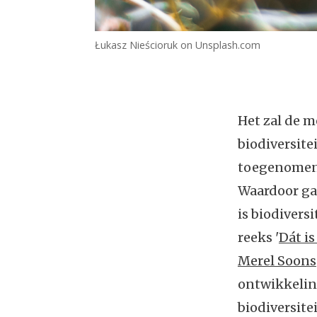
Łukasz Nieścioruk on Unsplash.com
Het zal de m
biodiversite
toegenomen.
Waardoor gaa
is biodivers
reeks '
Dát is
Merel Soons
ontwikkeling
biodiversite