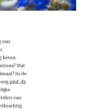
g van
m
g heten.
astreus? Wat
limaat? In de
oloog
prof. dr.
lijke
e
killers
van
erkrachtig