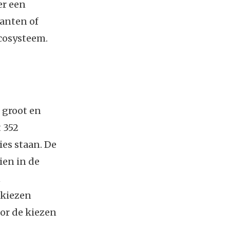
er een
anten of
cosysteem.
 groot en
t 352
ies staan. De
ien in de
n
 kiezen
oor de kiezen