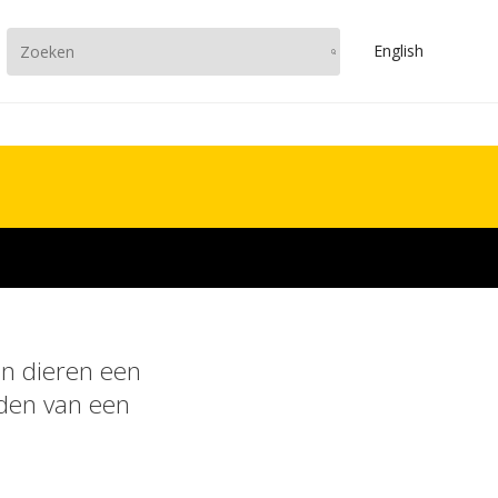
En
glish
n dieren een
jden van een