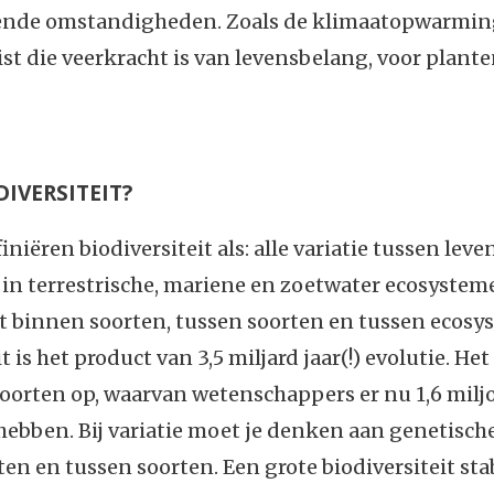
ende omstandigheden. Zoals de klimaatopwarming
ist die veerkracht is van levensbelang, voor plant
DIVERSITEIT?
niëren biodiversiteit als: alle variatie tussen lev
n terrestrische, mariene en zoetwater ecosysteme
it binnen soorten, tussen soorten en tussen ecosy
t is het product van 3,5 miljard jaar(!) evolutie. Het
soorten op, waarvan wetenschappers er nu 1,6 milj
ebben. Bij variatie moet je denken aan genetische
en en tussen soorten. Een grote biodiversiteit sta