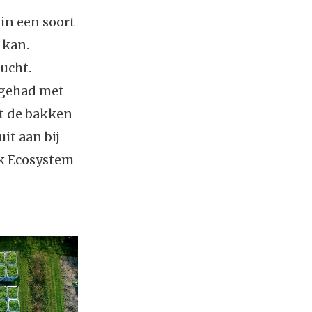
in een soort
 kan.
ucht.
 gehad met
at de bakken
it aan bij
ek Ecosystem