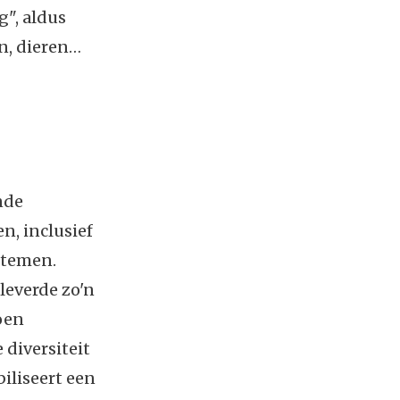
", aldus
en, dieren…
ende
n, inclusief
stemen.
 leverde zo'n
oen
 diversiteit
biliseert een