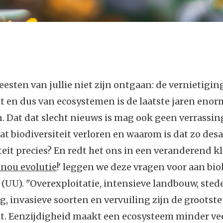
eesten van jullie niet zijn ontgaan: de vernietigin
it en dus van ecosystemen is de laatste jaren enor
 Dat dat slecht nieuws is mag ook geen verrassin
t biodiversiteit verloren en waarom is dat zo des
iteit precies? En redt het ons in een veranderend k
 nou evolutie
!' leggen we deze vragen voor aan bi
(UU). "Overexploitatie, intensieve landbouw, stede
, invasieve soorten en vervuiling zijn de grootst
it. Eenzijdigheid maakt een ecosysteem minder ve