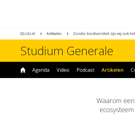
SG.UU.nl
Artikelen
Zonder biodiversiteit zijn wij ook he
Studium Generale
Agenda
Video
Podcast
Artikelen
C
Waarom een 
ecosysteem v