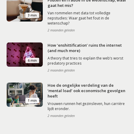
Fouten en fraude in de wetenschap; waar
gaat het mis?
Van rommelen met data tot volledige
3 min
nepstudies: Waar gaat het fout in de
wetenschap?
2 maanden geleden
How ‘enshittification’ ruins the internet
(and much more)
A theory that tries to explain the web’s worst
6 min
predatory practices
2 maanden geleden
Hoe de ongelijke verdeling van de
‘mental load’ ook economische gevolgen
heeft
1 min
Vrouwen runnen het gezinsleven, hun carrière
lijdt eronder.
2 maanden geleden