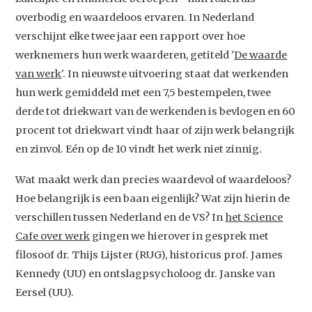
overbodig en waardeloos ervaren. In Nederland
verschijnt elke twee jaar een rapport over hoe
werknemers hun werk waarderen, getiteld '
De waarde
van werk
'. In nieuwste uitvoering staat dat werkenden
hun werk gemiddeld met een 7,5 bestempelen, twee
derde tot driekwart van de werkenden is bevlogen en 60
procent tot driekwart vindt haar of zijn werk belangrijk
en zinvol. Eén op de 10 vindt het werk niet zinnig.
Wat maakt werk dan precies waardevol of waardeloos?
Hoe belangrijk is een baan eigenlijk? Wat zijn hierin de
Studium Generale
verschillen tussen Nederland en de VS? In
het Science
Cafe over werk
gingen we hierover in gesprek met
Home
filosoof dr. Thijs Lijster (RUG), historicus prof. James
Agenda
Kennedy (UU) en ontslagpsycholoog dr. Janske van
Eersel (UU).
Video