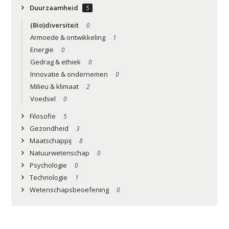
Duurzaamheid
5
(Bio)diversiteit
0
Armoede & ontwikkeling
1
Energie
0
Gedrag & ethiek
0
Innovatie & ondernemen
0
Milieu & klimaat
2
Voedsel
0
Filosofie
5
Gezondheid
3
Maatschappij
8
Natuurwetenschap
0
Psychologie
0
Technologie
1
Studium Generale
Wetenschapsbeoefening
0
Home
Agenda