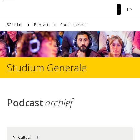
EN
SG.UU.nl
Podcast
Podcast archief
Studium Generale
Podcast
archief
Cultuur
1