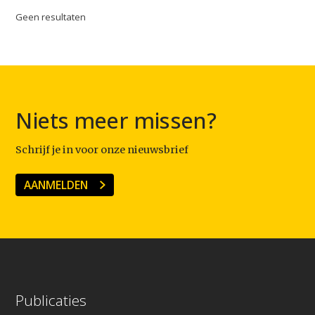
Geen resultaten
Video
Podcast
Artikelen
Contact
Niets meer missen?
Schrijf je in voor onze nieuwsbrief
AANMELDEN
Publicaties