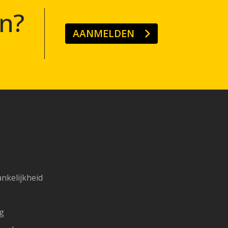
n?
AANMELDEN
ankelijkheid
ng