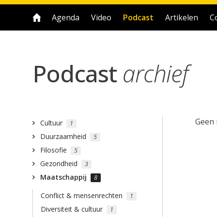
Agenda
Video
Podcast
Artikelen
C
Podcast
archief
Geen 
Cultuur
1
Duurzaamheid
5
Filosofie
5
Gezondheid
3
Maatschappij
8
Conflict & mensenrechten
1
Diversiteit & cultuur
1