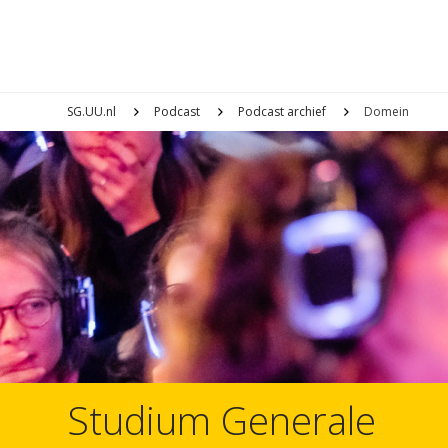
SG.UU.nl
Podcast
Podcast archief
Domein
Studium Generale