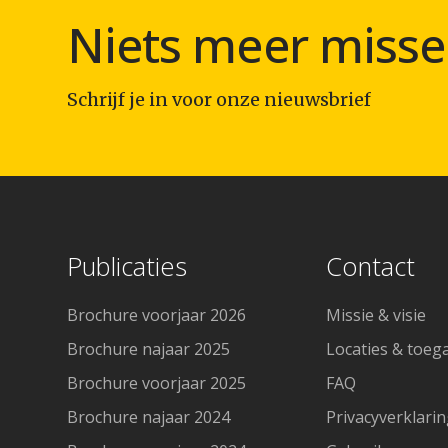
Niets meer misse
Schrijf je in voor onze nieuwsbrief
Publicaties
Contact
Brochure voorjaar 2026
Missie & visie
Brochure najaar 2025
Locaties & toeg
Brochure voorjaar 2025
FAQ
Brochure najaar 2024
Privacyverklari