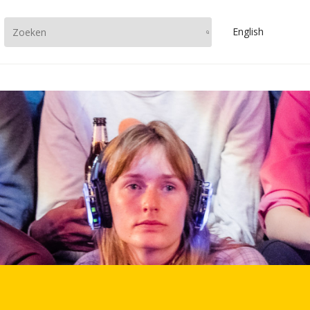
En
glish