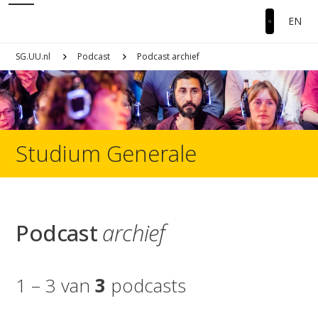
EN
SG.UU.nl
Podcast
Podcast archief
Studium Generale
Podcast
archief
1 – 3 van
3
podcasts