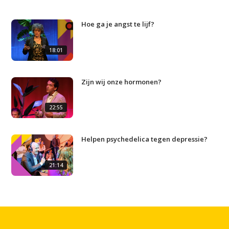
Hoe ga je angst te lijf?
Studium Generale
18:01
Home
Agenda
Zijn wij onze hormonen?
Video
22:55
Podcast
Artikelen
Helpen psychedelica tegen depressie?
Contact
21:14