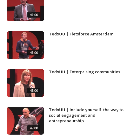
45:00
TedxUU | Fietsforce Amsterdam
45:00
TedxUU | Enterprising communities
45:00
TedxUU | Include yourself: the way to
social engagement and
entrepreneurship
Studium Generale
45:00