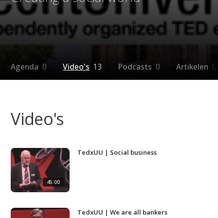
Agenda
0
Video's
13
Podcasts
0
Artikelen
0
Video's
TedxUU | Social business
45:00
TedxUU | We are all bankers