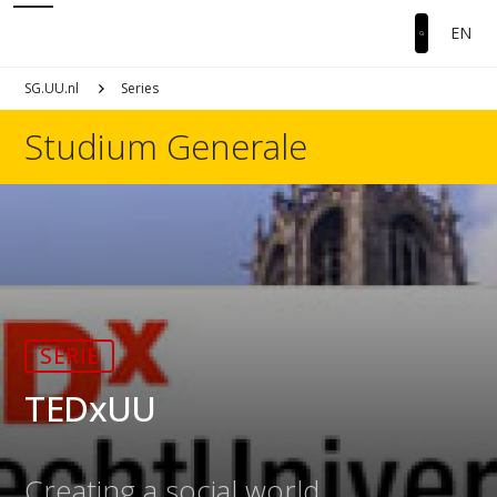
EN
SG.UU.nl
Series
Studium Generale
SERIE
TEDxUU
Creating a social world