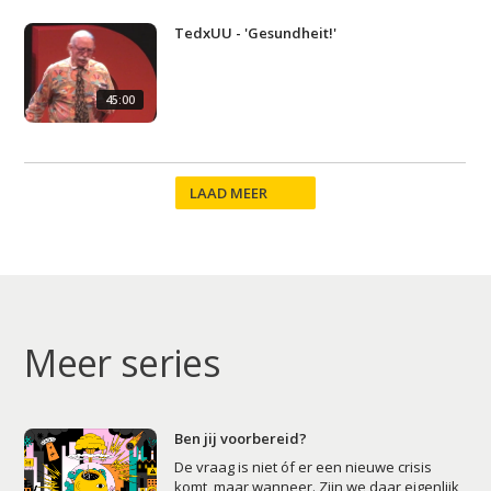
Home
TedxUU - 'Gesundheit!'
Agenda
Video
45:00
Podcast
Artikelen
LAAD MEER
Contact
Meer series
Ben jij voorbereid?
De vraag is niet óf er een nieuwe crisis
komt, maar wanneer. Zijn we daar eigenlijk