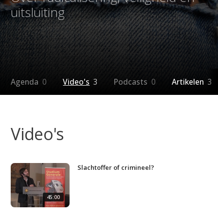
uitsluiting
Agenda
0
Video's
3
Podcasts
0
Artikelen
3
Video's
Slachtoffer of crimineel?
45:00