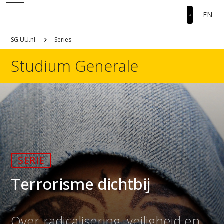
EN
SG.UU.nl
Series
Studium Generale
SERIE
Terrorisme dichtbij
Over radicalisering, veiligheid en