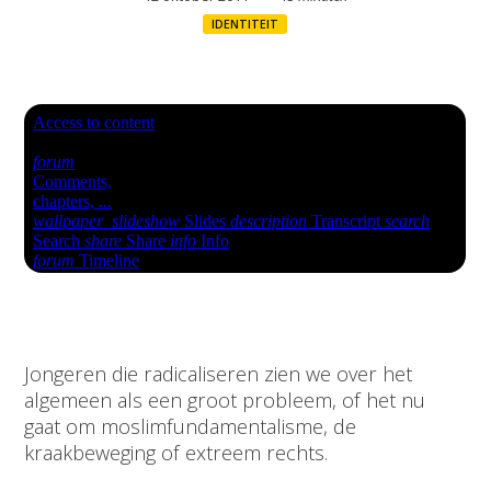
IDENTITEIT
Jongeren die radicaliseren zien we over het
algemeen als een groot probleem, of het nu
gaat om moslimfundamentalisme, de
kraakbeweging of extreem rechts.