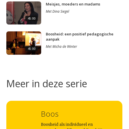
Meisjes, moeders en madams
Met
Dina Siegel
45:00
Boosheid: een positief pedagogische
aanpak
Studium Generale
Met
Micha de Winter
45:00
Home
Agenda
Meer in deze serie
Video
Podcast
Artikelen
Boos
Contact
Boosheid als individueel en