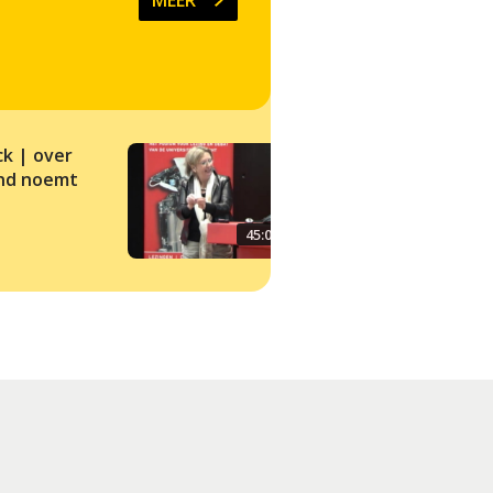
ck | over
Wat je gezond noe
ond noemt
45:00