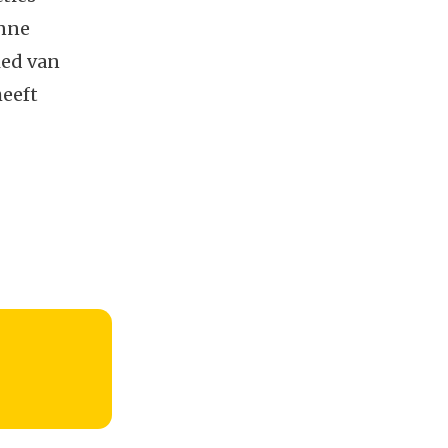
anne
ied van
heeft