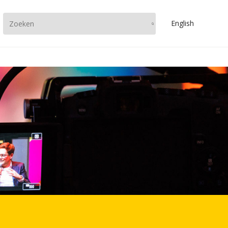
En
glish