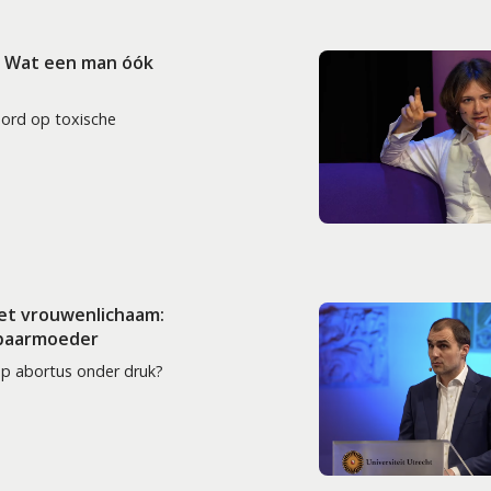
: Wat een man óók
oord op toxische
het vrouwenlichaam:
 baarmoeder
op abortus onder druk?