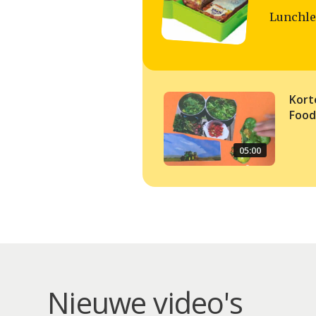
Lunchlez
Kort
Food
05:00
Nieuwe video's