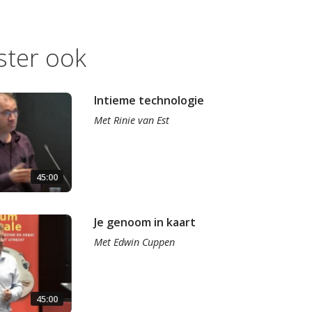
ister ook
Intieme technologie
Met
Rinie van Est
45:00
Je genoom in kaart
Met
Edwin Cuppen
45:00