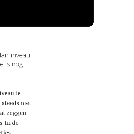
air niveau
e is nog
iveau te
 steeds niet
dat zeggen
. In de
ties