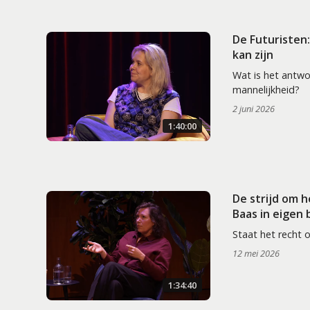
De Futuristen
kan zijn
Wat is het antw
mannelijkheid?
2 juni 2026
1:40:00
De strijd om 
Baas in eigen
Staat het recht 
12 mei 2026
1:34:40