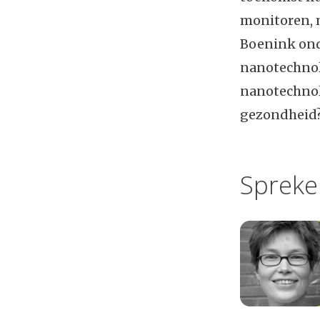
monitoren, 
Boenink onde
nanotechnol
nanotechnol
gezondheid
Spreke