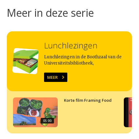
Meer in deze serie
Home
Agenda
Video
Lunchlezingen
Podcast
Artikelen
Lunchlezingen in de Boothzaal van de
Universiteitsbibliotheek,
Contact
MEER
Korte film Framing Food
05:00