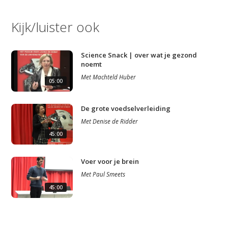
Kijk/luister ook
Science Snack | over wat je gezond
noemt
Met
Machteld Huber
05:00
De grote voedselverleiding
Met
Denise de Ridder
45:00
Voer voor je brein
Met
Paul Smeets
45:00
Studium Generale