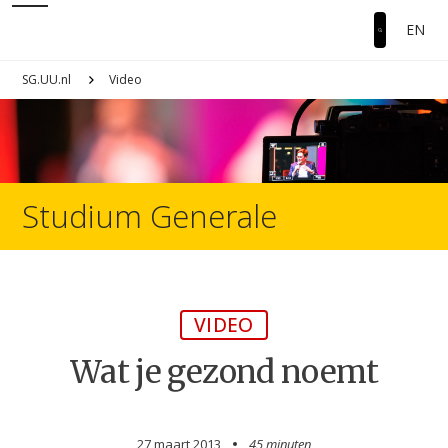
EN
SG.UU.nl
Video
Studium Generale
VIDEO
Wat je gezond noemt
27 maart 2013
45 minuten