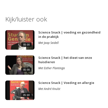
Kijk/luister ook
Science Snack | voeding en gezondheid
in de praktijk
Met
Jaap Seidell
05:00
Studium Generale
Science Snack | het dieet van onze
huisdieren
Home
Met
Esther Plantinga
05:00
Agenda
Video
Science Snack | Voeding en allergie
Met
André Knulst
Podcast
05:00
Artikelen