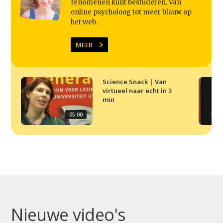
fenomenen kunt bestuderen. Van
Video
online psycholoog tot meer blauw op
het web.
Podcast
MEER
Artikelen
Contact
Science Snack | Van
virtueel naar echt in 3
min
05:00
Nieuwe video's