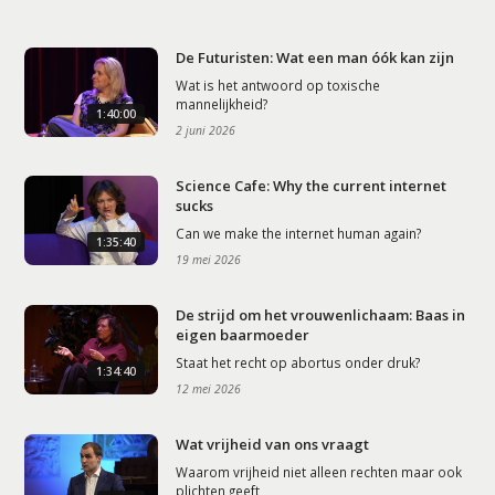
De Futuristen: Wat een man óók kan zijn
Wat is het antwoord op toxische
mannelijkheid?
1:40:00
2 juni 2026
Science Cafe: Why the current internet
sucks
Can we make the internet human again?
1:35:40
19 mei 2026
De strijd om het vrouwenlichaam: Baas in
eigen baarmoeder
Staat het recht op abortus onder druk?
1:34:40
12 mei 2026
Wat vrijheid van ons vraagt
Waarom vrijheid niet alleen rechten maar ook
plichten geeft