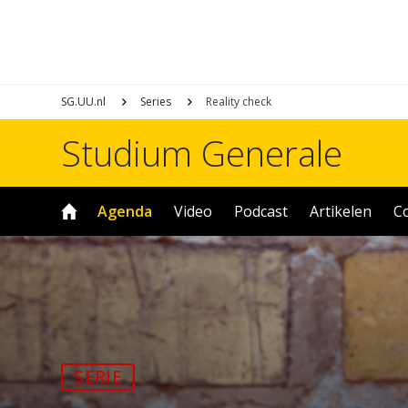
SG.UU.nl
Series
Reality check
Studium Generale
Agenda
Video
Podcast
Artikelen
C
SERIE