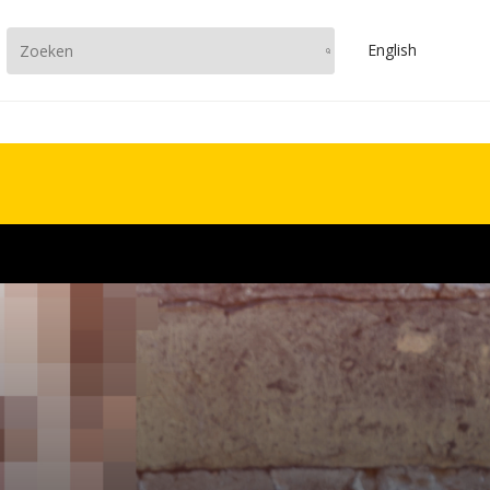
En
glish