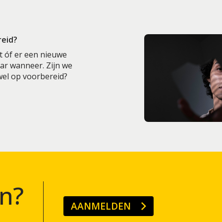
reid?
t óf er een nieuwe
aar wanneer. Zijn we
 wel op voorbereid?
n?
AANMELDEN