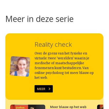
Studium Generale
Meer in deze serie
Home
Agenda
Video
Reality check
Podcast
Over de grens van het fysieke en
Artikelen
virtuele: twee 'werelden' waarin je
medische of maatschappelijke
Contact
fenomenen kunt bestuderen. Van
online psycholoog tot meer blauw op
het web.
MEER
Meer blauw op het web