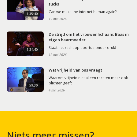
sucks
Can we make the internet human again?
1:35:40
19 mei 2026
De strijd om het vrouwenlichaam: Baas in
eigen baarmoeder
Staat het recht op abortus onder druk?
1:34:40
12 mei 2026
Wat vrijheid van ons vraagt
Waarom vrijheid niet alleen rechten maar ook
plichten geeft
59:30
4 mei 2026
Niets meer missen?