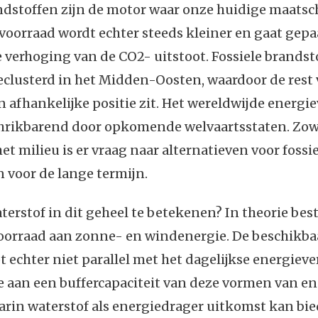
ndstoffen zijn de motor waar onze huidige maatsc
 voorraad wordt echter steeds kleiner en gaat gep
verhoging van de CO2- uitstoot. Fossiele brandsto
clusterd in het Midden-Oosten, waardoor de rest 
n afhankelijke positie zit. Het wereldwijde energi
schrikbarend door opkomende welvaartsstaten. Zow
het milieu is er vraag naar alternatieven voor fossi
 voor de lange termijn.
terstof in dit geheel te betekenen? In theorie best
oorraad aan zonne- en windenergie. De beschikba
t echter niet parallel met het dagelijkse energiever
 aan een buffercapaciteit van deze vormen van en
rin waterstof als energiedrager uitkomst kan bie