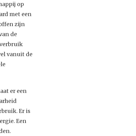
happij op
aard met een
ffen zijn
van de
everbruik
el vanuit de
ele
aat er een
arheid
bruik. Er is
ergie. Een
den.