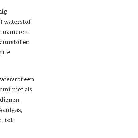
mig
t waterstof
e manieren
zuurstof en
ptie
aterstof een
omt niet als
 dienen,
Aardgas,
t tot