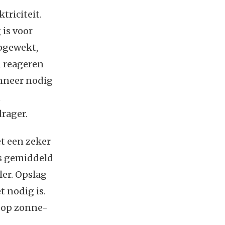
triciteit.
 is voor
opgewekt,
n reageren
anneer nodig
n
rager.
et een zeker
is gemiddeld
ler. Opslag
t nodig is.
 op zonne-