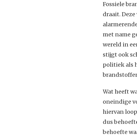
Fossiele bra
draait. Deze
alarmerende 
met name ge
wereld in ee
stijgt ook 
politiek als 
brandstoffen
Wat heeft wa
oneindige v
hiervan loop
dus behoefte
behoefte waa