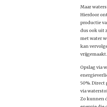
Maar waterst
Hierdoor onts
productie va
dus ook uit 
met water w
kan vervolg
vrijgemaakt.
Opslag via w
energieverli
50%. Direct 
via watersto
Zo kunnen d
energie die 