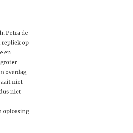
dr. Petra de
 repliek op
e en
groter
en overdag
aait niet
dus niet
n oplossing