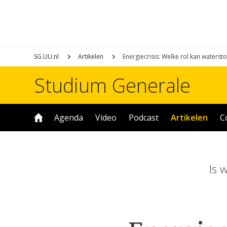
SG.UU.nl
Artikelen
Energiecrisis: Welke rol kan waterst
Studium Generale
Agenda
Video
Podcast
Artikelen
C
Is 