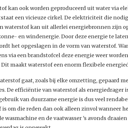
of kan ook worden geproduceerd uit water via elek
taat een vicieuze cirkel. De elektriciteit die nodig
n waterstof kan uit allerlei energiebronnen zijn 
zonne- en windenergie. Door deze energie te late
ordt het opgeslagen in de vorm van waterstof. W
ens via een brandstofcel deze energie weer worde
 Dit maakt waterstof een enorm flexibele energied
aterstof gaat, zoals bij elke omzetting, gepaard m
es. De efficiëntie van waterstof als energiedrager 
gebruik van duurzame energie is dus veel rendabe
f is om die reden dan ook alleen zinvol wanneer he
e wasmachine en de vaatwasser 's avonds draaien
overdag is opgewekt.