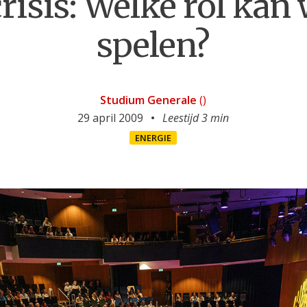
risis: Welke rol kan 
spelen?
Studium Generale
()
29 april 2009
Leestijd 3 min
ENERGIE