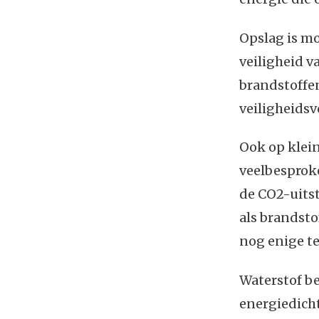
Opslag is mo
veiligheid 
brandstoffen
veiligheidsv
Ook op klei
veelbesproke
de CO2-uits
als brandsto
nog enige t
Waterstof be
energiedicht