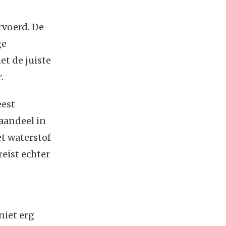
rvoerd. De
ge
t de juiste
.
eest
aandeel in
t waterstof
reist echter
niet erg