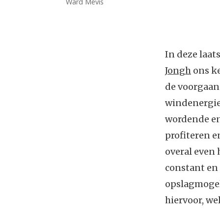
Ward Mevis
In deze laat
Jongh
ons ke
de voorgaan
windenergie
wordende en
profiteren en
overal even 
constant en 
opslagmogeli
hiervoor, we