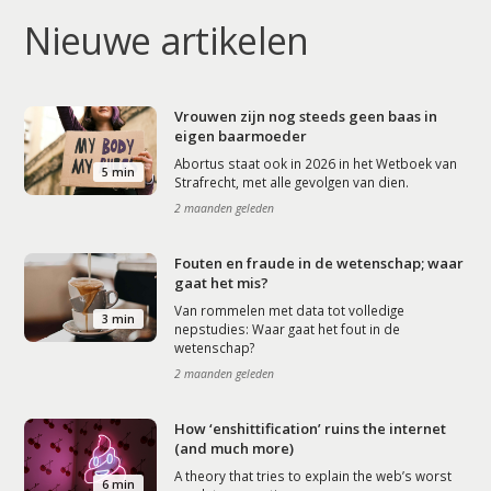
Nieuwe artikelen
Vrouwen zijn nog steeds geen baas in
eigen baarmoeder
Abortus staat ook in 2026 in het Wetboek van
5 min
Strafrecht, met alle gevolgen van dien.
2 maanden geleden
Fouten en fraude in de wetenschap; waar
gaat het mis?
Van rommelen met data tot volledige
3 min
nepstudies: Waar gaat het fout in de
wetenschap?
2 maanden geleden
How ‘enshittification’ ruins the internet
(and much more)
A theory that tries to explain the web’s worst
6 min