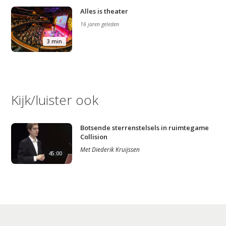
Alles is theater
16 jaren geleden
3 min
Kijk/luister ook
Botsende sterrenstelsels in ruimtegame
Collision
Met
Diederik Kruijssen
45:00