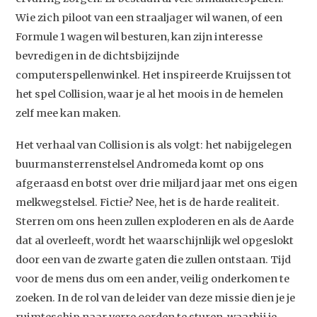
Wie zich piloot van een straaljager wil wanen, of een
Formule 1 wagen wil besturen, kan zijn interesse
bevredigen in de dichtsbijzijnde
computerspellenwinkel. Het inspireerde Kruijssen tot
het spel Collision, waar je al het moois in de hemelen
zelf mee kan maken.
Het verhaal van Collision is als volgt: het nabijgelegen
buurmansterrenstelsel Andromeda komt op ons
afgeraasd en botst over drie miljard jaar met ons eigen
melkwegstelsel. Fictie? Nee, het is de harde realiteit.
Sterren om ons heen zullen exploderen en als de Aarde
dat al overleeft, wordt het waarschijnlijk wel opgeslokt
door een van de zwarte gaten die zullen ontstaan. Tijd
voor de mens dus om een ander, veilig onderkomen te
zoeken. In de rol van de leider van deze missie dien je je
Studium Generale
ruimteschip naar verre oorden te sturen, waarbij je